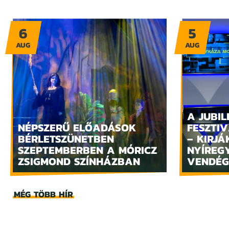
6
5
AUG
AUG
A JUBIL
NÉPSZERŰ ELŐADÁSOK
FESZTIV
BÉRLETSZÜNETBEN
– KIRJÁ
SZEPTEMBERBEN A MÓRICZ
NYÍREG
ZSIGMOND SZÍNHÁZBAN
VENDÉG
MÉG TÖBB HÍR