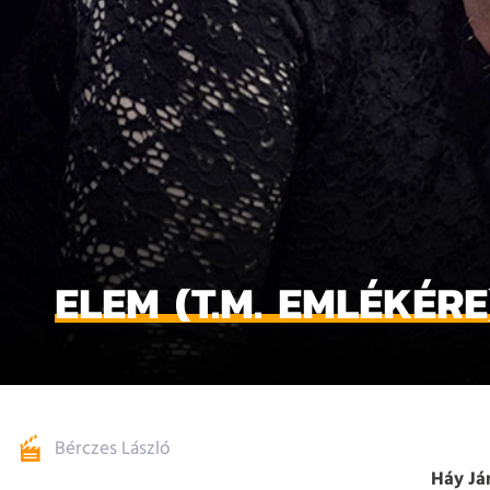
ELEM (T.M. EMLÉKÉRE
Bérczes László
Háy Já