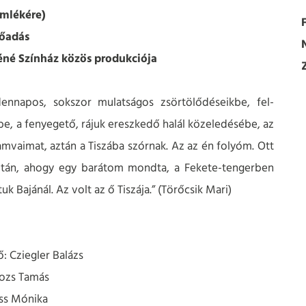
emlékére)
F
őadás
éné Színház közös produkciója
dennapos, sokszor mulatságos zsörtölődéseikbe, fel-
be, a fenyegető, rájuk ereszkedő halál közeledésébe, az
amvaimat, aztán a Tiszába szórnak. Az az én folyóm. Ott
Aztán, ahogy egy barátom mondta, a Fekete-tengerben
 Bajánál. Az volt az ő Tiszája.” (Törőcsik Mari)
: Cziegler Balázs
ozs Tamás
ss Mónika