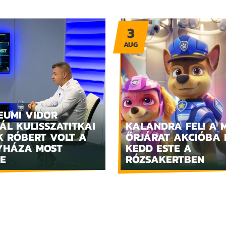
3
AUG
EUMI VIDOR
ÁL KULISSZATITKAI
KALANDRA FEL! A 
K RÓBERT VOLT A
ŐRJÁRAT AKCIÓBA 
YHÁZA MOST
KEDD ESTE A
E
RÓZSAKERTBEN