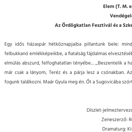
Elem (T. M. 
Vendégel
Az Ördögkatlan Fesztivál és a Szk
Egy idős házaspár hétköznapjaiba pillantunk bele: min
felbukkanó emlékképeikbe, a fiatalság fájdalmas elvesztésé
elmúlás abszurd, felfoghatatlan tényébe… ,,Beszentelik a h
már csak a lányom, Teréz és a párja lesz a csónakban. 
fogunk találkozni. Maár Gyula meg én. Őt a Sugovicába szórtuk
Díszlet-jelmeztervező
Zeneszerző: R
Dramaturg: Ki