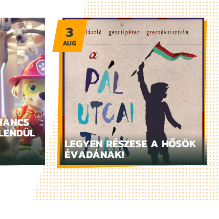
3
AUG
MANCS
LENDÜL
LEGYEN RÉSZESE A HŐSÖK
ÉVADÁNAK!