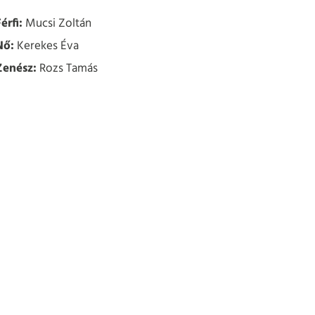
érfi:
Mucsi Zoltán
Nő:
Kerekes Éva
Zenész:
Rozs Tamás