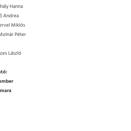
ohály Hanna
ő Andrea
rvel Miklós
Molnár Péter
zes László
tó:
vember
amara