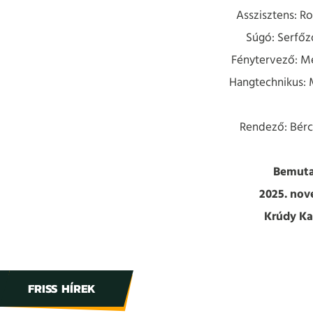
Asszisztens: R
Súgó: Serfőz
Fénytervező: Me
Hangtechnikus: 
Rendező: Bérc
Bemuta
2025. no
Krúdy K
FRISS HÍREK