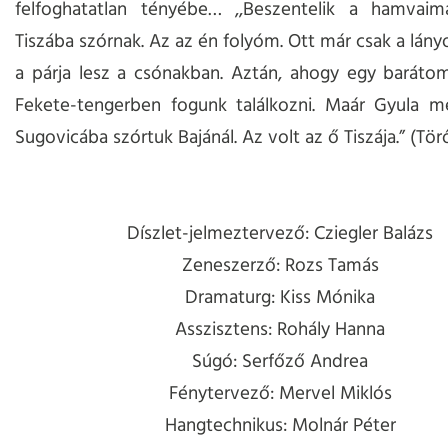
felfoghatatlan tényébe… ,,Beszentelik a hamvaim
Tiszába szórnak. Az az én folyóm. Ott már csak a lány
a párja lesz a csónakban. Aztán, ahogy egy baráto
Fekete-tengerben fogunk találkozni. Maár Gyula m
Sugovicába szórtuk Bajánál. Az volt az ő Tiszája.” (Tör
Díszlet-jelmeztervező: Cziegler Balázs
Zeneszerző: Rozs Tamás
Dramaturg: Kiss Mónika
Asszisztens: Rohály Hanna
Súgó: Serfőző Andrea
Fénytervező: Mervel Miklós
Hangtechnikus: Molnár Péter