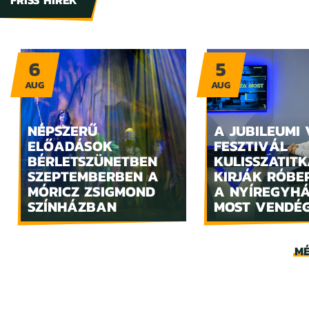
FRISS HÍREK
6
5
AUG
AUG
NÉPSZERŰ
A JUBILEUMI
ELŐADÁSOK
FESZTIVÁL
BÉRLETSZÜNETBEN
KULISSZATITK
SZEPTEMBERBEN A
KIRJÁK RÓBE
MÓRICZ ZSIGMOND
A NYÍREGYH
SZÍNHÁZBAN
MOST VENDÉ
MÉ