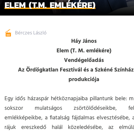
ELEM (T.M. EMLÉKÉRE)
Bérczes László
Háy János
Elem (T. M. emlékére)
Vendégelőadás
Az Ördögkatlan Fesztivál és a Szkéné Színház
produkciója
Egy idős házaspár hétköznapjaiba pillantunk bele: 
sokszor mulatságos zsörtölődéseikbe, fel-
emlékképeikbe, a fiatalság fájdalmas elvesztésébe, 
rájuk ereszkedő halál közeledésébe, az elmúl