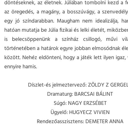
döntéseknek, az életnek. Júliában tombolni kezd a f
az öregedés, a magány, a bosszúvágy, a szenvedély
egy jó színdarabban. Maugham nem idealizálja, h
hatóan mutatja be Júlia fizikai és lelki életét, miközbe
is belecsöppenünk a színház csillogó, művi vilá
történetében a határok egyre jobban elmosódnak éle
között. Nehéz eldönteni, hogy a játék lett ilyen igaz,
ennyire hamis.
Díszlet-és jelmeztervező: ZÖLDY Z GERGE
Dramaturg: BARCSAI BÁLINT
Súgó: NAGY ERZSÉBET
Ügyelő: HUGYECZ VIVIEN
Rendezőasszisztens: DEMETER ANNA