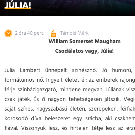
JÚLIA!
2 óra 40 perc
Tárnoki Márk
William Somerset Maugham
Csodálatos vagy, Júlia!
Julia Lambert ünnepelt színésznő. Jó humorú, 
formátumos nő. Irigyelt életet él: az emberek rajong
férje színházigazgató, mindene megvan. Júliának vi
csak játék. És ő nagyon tehetségesen játszik. Végi
saját színes, nagyszabású életén, szerepeken, férfia
korosodó díva beleszeret egy srácba, aki csakne
fiával. Viszonyuk lesz, és hirtelen tétje lesz az ér