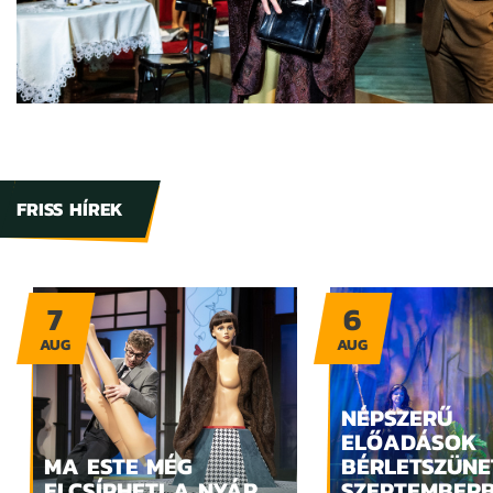
FRISS HÍREK
7
6
AUG
AUG
NÉPSZERŰ
ELŐADÁSOK
MA ESTE MÉG
BÉRLETSZÜNE
ELCSÍPHETI A NYÁR
SZEPTEMBER