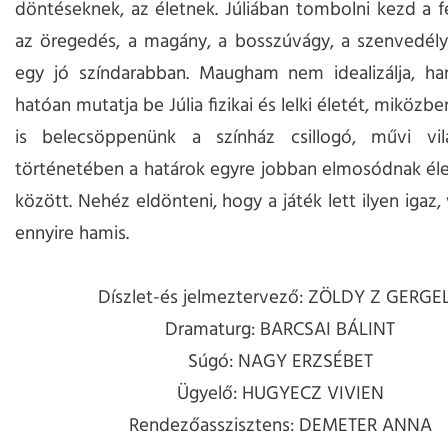
döntéseknek, az életnek. Júliában tombolni kezd a f
az öregedés, a magány, a bosszúvágy, a szenvedély
egy jó színdarabban. Maugham nem idealizálja, h
hatóan mutatja be Júlia fizikai és lelki életét, miközbe
is belecsöppenünk a színház csillogó, művi vilá
történetében a határok egyre jobban elmosódnak éle
között. Nehéz eldönteni, hogy a játék lett ilyen igaz,
ennyire hamis.
Díszlet-és jelmeztervező: ZÖLDY Z GERGE
Dramaturg: BARCSAI BÁLINT
Súgó: NAGY ERZSÉBET
Ügyelő: HUGYECZ VIVIEN
Rendezőasszisztens: DEMETER ANNA