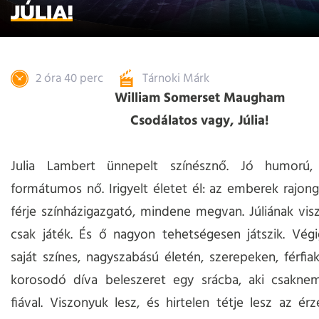
JÚLIA!
2 óra 40 perc
Tárnoki Márk
William Somerset Maugham
Csodálatos vagy, Júlia!
Julia Lambert ünnepelt színésznő. Jó humorú, 
formátumos nő. Irigyelt életet él: az emberek rajong
férje színházigazgató, mindene megvan. Júliának vi
csak játék. És ő nagyon tehetségesen játszik. Végi
saját színes, nagyszabású életén, szerepeken, férfia
korosodó díva beleszeret egy srácba, aki csakne
fiával. Viszonyuk lesz, és hirtelen tétje lesz az ér