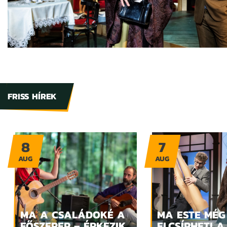
FRISS HÍREK
8
7
AUG
AUG
MA A CSALÁDOKÉ A
MA ESTE MÉG
FŐSZEREP – ÉRKEZIK
ELCSÍPHETI A