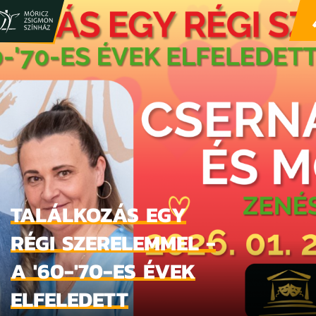
TALÁLKOZÁS EGY
RÉGI SZERELEMMEL -
A '60-'70-ES ÉVEK
ELFELEDETT