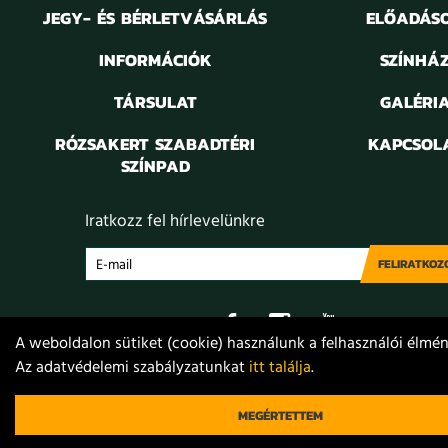
JEGY- ÉS BÉRLETVÁSÁRLÁS
ELŐADÁS
INFORMÁCIÓK
SZÍNHÁ
TÁRSULAT
GALÉRI
RÓZSAKERT SZABADTÉRI
KAPCSOL
SZÍNPAD
Iratkozz fel hírlevelünkre
FELIRATKOZ
A weboldalon sütiket (cookie) használunk a felhasználói élmény
Az adatvédelemi szabályzatunkat
itt találja
.
Adatvédelem
Jogi nyilatkozat
Projektek
Közérdekű
© 2021. Móricz Zsigmond Színház
MEGÉRTETTEM