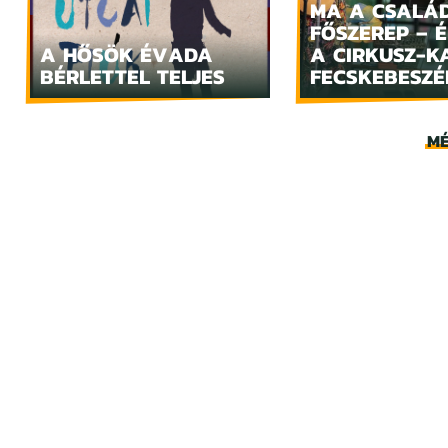
MA A CSALÁ
FŐSZEREP – 
A HŐSÖK ÉVADA
A CIRKUSZ-K
BÉRLETTEL TELJES
FECSKEBESZÉ
MÉ