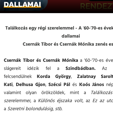
DALLAMAI
Találkozás egy régi szerelemmel - A
'
60-
'
70-es évek
dallamai
Csernák Tibor és Csernák Mónika zenés es
Csernák Tibor és Csernák Mónika
a '60-'70-es éve
slágereit idézik fel a
Szindbádban.
Az e
felcsendülnek
Korda György
,
Zalatnay Sarol
Kati
,
Delhusa Gjon
,
Szécsi Pál
és
Koós János
néps
valamint olyan örökzöldek, mint a
Találkozá
szerelemmel
, a
Különös éjszaka volt
, az
Ez az uto
a
Szeretni bolondulásig, stb
.