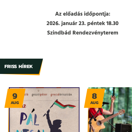
Az előadás időpontja:
2026. január 23. péntek 18.30
Szindbád Rendezvényterem
FRISS HÍREK
9
8
AUG
AUG