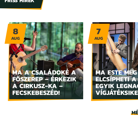
FRISS HÍREK
8
7
AUG
AUG
MA A CSALÁDOKÉ A
MA ESTE MÉG
FŐSZEREP – ÉRKEZIK
ELCSÍPHETI A
A CIRKUSZ-KA –
EGYIK LEGN
FECSKEBESZÉD!
VÍGJÁTÉKSIKE
MÉ