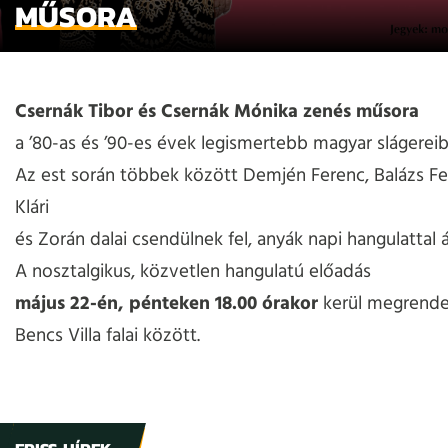
MŰSORA
Csernák Tibor és Csernák Mónika zenés műsora
a ’80-as és ’90-es évek legismertebb magyar slágereib
Az est során többek között Demjén Ferenc, Balázs F
Klári
és Zorán dalai csendülnek fel, anyák napi hangulattal 
A nosztalgikus, közvetlen hangulatú előadás
május 22-én, pénteken 18.00 órakor
kerül megrende
Bencs Villa falai között.