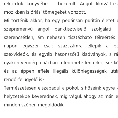
rekordok könyvébe is bekerült. Angol filmváltoz
mozikban is óriási tömegeket vonzott.
Mi történik akkor, ha egy pedánsan puritán életet él
szépreményű angol banktisztviselő szolgálati 
szerencsétlen, ám nehezen tisztázható félreértés 
napon egyszer csak százszámra ellepik a por
szexvideók, és egyéb hasonszőrű kiadványok, s r
gyakori vendég a házban a feddhetetlen erkölcsre k
és az éppen efféle illegális különlegességek u
rendőrfelügyelő is?
Természetesen elszabadul a pokol, s hőseink egyre
helyzetekbe keverednek, míg végül, ahogy az már le
minden szépen megoldódik.