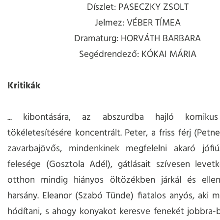
Díszlet: PASECZKY ZSOLT
Jelmez: VÉBER TÍMEA
Dramaturg: HORVÁTH BARBARA
Segédrendező: KÓKAI MÁRIA
Kritikák
... kibontására, az abszurdba hajló komikus
tökéletesítésére koncentrált. Peter, a friss férj (Petne
zavarbajövős, mindenkinek megfelelni akaró jófiú.
felesége (Gosztola Adél), gátlásait szívesen levetk
otthon mindig hiányos öltözékben járkál és ellená
harsány. Eleanor (Szabó Tünde) fiatalos anyós, aki 
hódítani, s ahogy konyakot keresve fenekét jobbra-ba