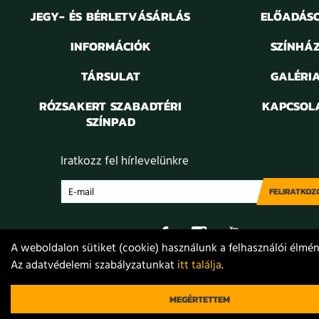
JEGY- ÉS BÉRLETVÁSÁRLÁS
ELŐADÁS
INFORMÁCIÓK
SZÍNHÁ
TÁRSULAT
GALÉRI
RÓZSAKERT SZABADTÉRI
KAPCSOL
SZÍNPAD
Iratkozz fel hírlevelünkre
FELIRATKOZ
A weboldalon sütiket (cookie) használunk a felhasználói élmény
Az adatvédelemi szabályzatunkat
itt találja
.
Adatvédelem
Jogi nyilatkozat
Projektek
Közérdekű
© 2021. Móricz Zsigmond Színház
MEGÉRTETTEM