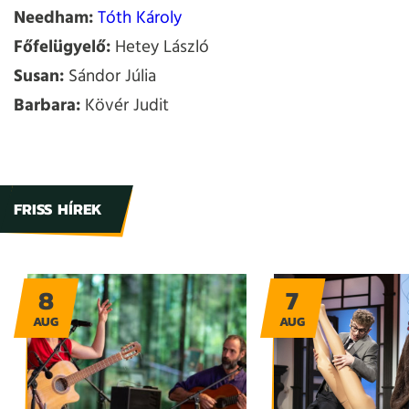
Needham:
Tóth Károly
Főfelügyelő:
Hetey László
Susan:
Sándor Júlia
Barbara:
Kövér Judit
FRISS HÍREK
8
7
AUG
AUG