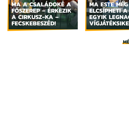
MA A CSALÁDOKÉ A
MA ESTE MÉG
FŐSZEREP – ÉRKEZIK
ELCSÍPHETI A
A CIRKUSZ-KA –
EGYIK LEGN
FECSKEBESZÉD!
VÍGJÁTÉKSIKE
MÉ