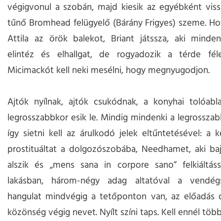
végigvonul a szobán, majd kiesik az egyébként vis
tűnő Bromhead felügyelő (Bárány Frigyes) szeme. Ho
Attila az örök balekot, Briant játssza, aki minde
elintéz és elhallgat, de rogyadozik a térde fé
Micimackót kell neki mesélni, hogy megnyugodjon.
Ajtók nyílnak, ajtók csukódnak, a konyhai tolóabl
legrosszabbkor esik le. Mindig mindenki a legrosszab
így sietni kell az árulkodó jelek eltűntetésével: a k
prostituáltat a dolgozószobába, Needhamet, aki ba
alszik és „mens sana in corpore sano” felkiáltás
lakásban, három-négy adag altatóval a vendég
hangulat mindvégig a tetőponton van, az előadás d
közönség végig nevet. Nyílt színi taps. Kell ennél töb