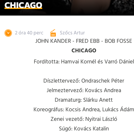
CHICAGO
2 óra 40 perc
Szőcs Artur
JOHN KANDER - FRED EBB - BOB FOSSE
CHICAGO
Fordította: Hamvai Kornél és Varró Dániel
Díszlettervező: Ondraschek Péter
Jelmeztervező: Kovács Andrea
Dramaturg: Slárku Anett
Koreográfus: Kocsis Andrea, Lukács Ádá
Zenei vezető: Nyitrai László
Súgó: Kovács Katalin