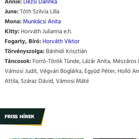
Annie:
Dézsi Darinka
June:
Tóth Szilvia Lilla
Mona:
Munkácsi Anita
Kitty:
Horváth Julianna e.h.
Fogarty, Bíró:
Horváth Viktor
Törvényszolga:
Bánhidi Krisztián
Táncosok:
Forró-Török Tünde, Lázár Anita, Mészáros 
Vámosi Judit, Végvári Boglárka, Együd Péter, Holló Ar
Attila, Száraz Dávid, Vámosi Máté
FRISS HÍREK