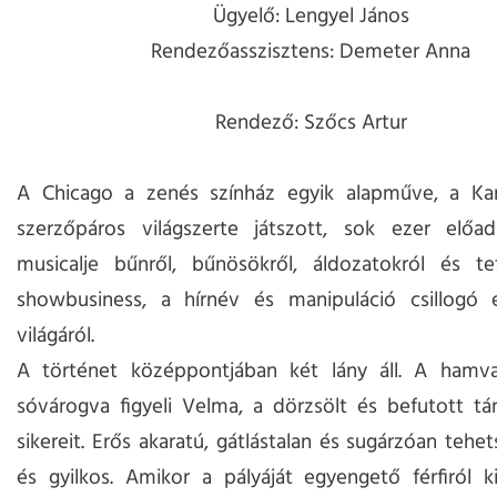
Ügyelő: Lengyel János
Rendezőasszisztens: Demeter Anna
Rendező: Szőcs Artur
A Chicago a zenés színház egyik alapműve, a K
szerzőpáros világszerte játszott, sok ezer előa
musicalje bűnről, bűnösökről, áldozatokról és tet
showbusiness, a hírnév és manipuláció csillogó 
világáról.
A történet középpontjában két lány áll. A hamv
sóvárogva figyeli Velma, a dörzsölt és befutott t
sikereit. Erős akaratú, gátlástalan és sugárzóan tehe
és gyilkos. Amikor a pályáját egyengető férfiról k