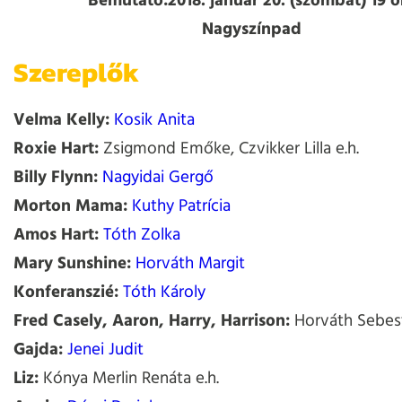
Bemutató:
2018. január 20. (szombat) 19 ó
Nagyszínpad
Szereplők
Velma Kelly:
Kosik Anita
Roxie Hart:
Zsigmond Emőke, Czvikker Lilla e.h.
Billy Flynn:
Nagyidai Gergő
Morton Mama:
Kuthy Patrícia
Amos Hart:
Tóth Zolka
Mary Sunshine:
Horváth Margit
Konferanszié:
Tóth Károly
Fred Casely, Aaron, Harry, Harrison:
Horváth Sebes
Gajda:
Jenei Judit
Liz:
Kónya Merlin Renáta e.h.