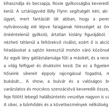
kihasználja és becsapja, Roxie gyilkosságba kevered
kerül. A sztárügyvéd Billy Flynn segítségét kéri, aki 
ügyet, mert fantáziát lát abban, hogy a pere
nyilvánosság elé lépve faragjanak hírességet az ö
önkéntelenül gyilkoló, ártatlan kislány figurájábó
nézheti tétlenül a feltörekvő riválist, ezért ő is akc
híradásokat a sajtón keresztül mohón váró közönsé
Az egyik lány gátlástalansága fűti a másikét, és a re
a világ felfigyel és drukkolni kezd. De ez a figyel
hőseink sikereit éppoly rajongással fogadná, 
bukását… A show, a bulvár és a valóságos bű
varázslatos és mocskos szenzációvá keveredik össze,
feje fölött lebegő halálbüntetés veszélye nagyon is val
A siker, a bűnhődés és a következmények nélkülisé