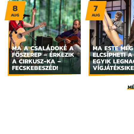
8
7
AUG
AUG
MA A CSALÁDOKÉ A
MA ESTE MÉG
FŐSZEREP – ÉRKEZIK
ELCSÍPHETI A
A CIRKUSZ-KA –
EGYIK LEGN
FECSKEBESZÉD!
VÍGJÁTÉKSIKE
MÉ