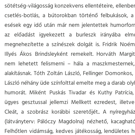
sötétség-világosság konzekvens ellentéteire, ellenbe
csetlés-botlás, a bútorokban történő felbukások, 
esések egy idő után már nem jelentettek humorforr
az előadást igyekezett a burleszk irányába elmo
megnehezítette a színészek dolgát is. Fridrik Noémi
Illyés Ákos Brindsleyként remekelt. Horváth Margi
nem lehetett felismerni – hála a maszkmesternek,
alakításnak. Tóth Zoltán László, Fellinger Domonkos
László néhány üde színfolttal emelte meg a darab olyk
humorát. Miként Puskás Tivadar és Kuthy Patrícia,
ügyes gesztussal jellemzi Mellkett ezredest, illet
Cleát, a szobrász korábbi szeretőjét.. A nyíregyh
(látványterv: Pálóczy Magdolna) nézhető, kacagható
Felhőtlen vidámság, kedves játékosság, lendületes h