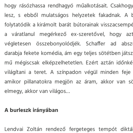
hogy rásózhassa rendhagyó műalkotásait. Csakhogy 
lesz, s ebből mulatságos helyzetek fakadnak. A
folytatódik a kirámolt barát bútorainak visszacsemp
a váratlanul megérkező ex-szeretővel, hogy a
végletesen összebonyolódjék. Schaffer ad abs
darabja fekete komédia, ám egy teljes sötétben játsz
mű mégiscsak elképzelhetetlen. Ezért aztán időnké
világítani a teret. A színpadon végül minden feje t
amikor pillanatokra megjön az áram, akkor van sö
elmegy, akkor van világos…
A burleszk irányában
Lendvai Zoltán rendező fergeteges tempót diktál