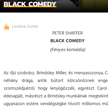
BLACK COMEDY
Lendvai Zoltán
PETER SHAFFER
BLACK COMEDY
(Fényes komédia)
Az ifjú szobrász, Brindsley Miller, és menyasszonya, 
néhány drága, antik bútort kölcsönöznek enge
szomszédjuktól, hogy lenyűgözzék, egyrészt Carol 
édesapját, másrészt a Brindsley munkáinak megtekint
ugyanazon estére vendégségbe hívott milliomos mű