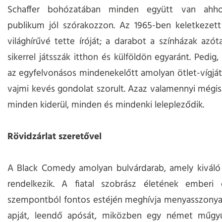
Schaffer bohózatában minden együtt van ahh
publikum jól szórakozzon. Az 1965-ben keletkezet
világhírűvé tette íróját; a darabot a színházak azóta
sikerrel játsszák itthon és külföldön egyaránt. Pedig,
az egyfelvonásos mindenekelőtt amolyan ötlet-vígjá
vajmi kevés gondolat szorult. Azaz valamennyi mégis
minden kiderül, minden és mindenki lelepleződik.
Rövidzárlat szeretővel
A Black Comedy amolyan bulvárdarab, amely kiváló 
rendelkezik. A fiatal szobrász életének emberi
szempontból fontos estéjén meghívja menyasszonya 
apját, leendő apósát, miközben egy német műgyűj