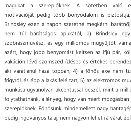
magukat a szereplőknek. A sötétben való es
motivációját pedig több bonyodalom is biztosítja.
Brindsley ezen a napon szeretné megkérni barátnőj
nem túl barátságos apukától, 2) Brindsley egy
szobrászművész, és egy milliomos műgyűjtőt várnak
azért, hogy jobb benyomást keltsen az ifjú pár, kö
vakáción lévő szomszéd ízléses és értékes berendezé
aki váratlanul haza toppan, 4) a főhős exe nem tu
frigyről, és épp a lakás felé tart, 5) az elektromos m
munkása ugyanolyan akcentussal beszél, mint a mil
folytathatnánk, a lényeg, hogy van miért mozgásban
szereplőknek. Főhősünk mindemellett nagy hantagép
pedig ingoványos talaj, nem nagyon lehet rá várat épí