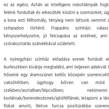
ez az egész. Aztán az intelligens robotlámpák fog
felénk fordultak és elkezdték kisütni a szemünket, ú
a kora esti félhomály, tényleg nem láttunk semmit 
színpadon történt. Frappáns színházi vál
kényszerhelyzetre, jó felcsapása az estének, ami
szórakoztatás szándékával született.
A nyíregyházi színház előadása ennek forrását e
burleszkben kívánja megtalálni, ami teljesen adekvát 
hőseink egy áramszünet kellős közepén szerencsét
vaksötétben, úgyhogy bőven van mód 
székben/asztalban/lépcsőben; nek
korlátnak/berendezésnek/ajtófélfának; letapizni a lán
fiúkat amott, illetve furcsa pozitúrákba szerenc