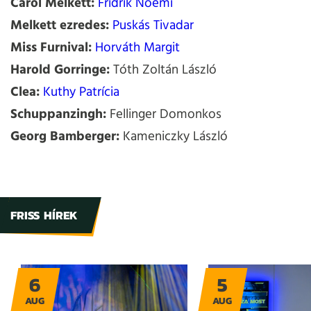
Carol Melkett:
Fridrik Noémi
Melkett ezredes:
Puskás Tivadar
Miss Furnival:
Horváth Margit
Harold Gorringe:
Tóth Zoltán László
Clea:
Kuthy Patrícia
Schuppanzingh:
Fellinger Domonkos
Georg Bamberger:
Kameniczky László
FRISS HÍREK
6
5
AUG
AUG