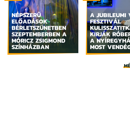
NÉPSZERŰ
A JUBILEUMI
ELŐADÁSOK
FESZTIVÁL
BÉRLETSZÜNETBEN
KULISSZATITK
SZEPTEMBERBEN A
KIRJÁK RÓBE
MÓRICZ ZSIGMOND
A NYÍREGYH
SZÍNHÁZBAN
MOST VENDÉ
MÉ