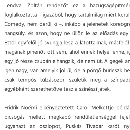
Lendvai Zoltán rendezőt ez a hazugságépítmé
foglalkoztatta – igazából, hogy tartalmilag miért kerül
Comedy, nem derül ki –, inkább a jelenetek koreográ
hangsúly, és azon, hogy ne üljön le az előadás egy
Ettől egyfelől jó svungja lesz a látottaknak, másfel
magának pihenőt ott sem, ahol ennek helye lenne, 
egy jó része csupán elhangzik, de nem üt. A gegek am
igen nagy, van amelyik jól ül, de a pörgő burleszk he
csak tempós túlzásözön születik meg a színpad
egyébként szerethetővé tesz a színészi játék.
Fridrik Noémi elkényeztetett Carol Melkettje péld
picsogás mellett megkapó rendületlenséggel fejel
ugyanazt az oszlopot, Puskás Tivadar karót ny