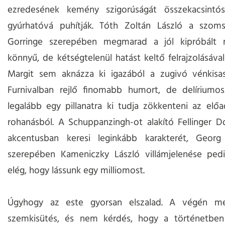
ezredesének kemény szigorúságát összekacsintós
gyúrhatóvá puhítják. Tóth Zoltán László a szom
Gorringe szerepében megmarad a jól kipróbált m
könnyű, de kétségtelenül hatást keltő felrajzolásáva
Margit sem aknázza ki igazából a zugivó vénkisa
Furnivalban rejlő finomabb humort, de delíriumo
legalább egy pillanatra ki tudja zökkenteni az elő
rohanásból. A Schuppanzingh-ot alakító Fellinger 
akcentusban keresi leginkább karakterét, Geor
szerepében Kameniczky László villámjelenése pedi
elég, hogy lássunk egy milliomost.
Úgyhogy az este gyorsan elszalad. A végén me
szemkisütés, és nem kérdés, hogy a történetben 