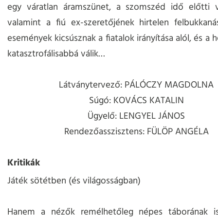
egy váratlan áramszünet, a szomszéd idő előtti vi
valamint a fiú ex-szeretőjének hirtelen felbukkan
események kicsúsznak a fiatalok irányítása alól, és a 
katasztrofálisabbá válik…
Látványtervező: PÁLÓCZY MAGDOLNA
Súgó: KOVÁCS KATALIN
Ügyelő: LENGYEL JÁNOS
Rendezőasszisztens: FÜLÖP ANGÉLA
Kritikák
Játék sötétben (és világosságban)
Hanem a nézők remélhetőleg népes táborának i