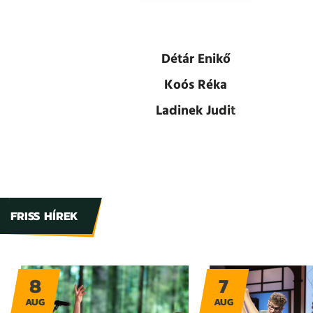
Détár Enikő
Koós Réka
Ladinek Judi
t
FRISS HÍREK
8
7
AUG
AUG