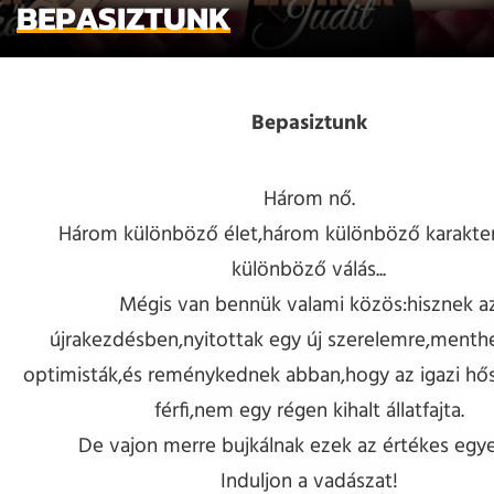
BEPASIZTUNK
Bepasiztunk
Három nő.
Három különböző élet,három különböző karakte
különböző válás...
Mégis van bennük valami közös:hisznek a
újrakezdésben,nyitottak egy új szerelemre,menthe
optimisták,és reménykednek abban,hogy az igazi hő
férfi,nem egy régen kihalt állatfajta.
De vajon merre bujkálnak ezek az értékes egy
Induljon a vadászat!