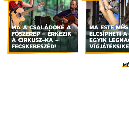
MA A CSALÁDOKÉ A
MA ESTE MÉG
FŐSZEREP – ÉRKEZIK
ELCSÍPHETI A
A CIRKUSZ-KA –
EGYIK LEGN
FECSKEBESZÉD!
VÍGJÁTÉKSIKE
MÉ