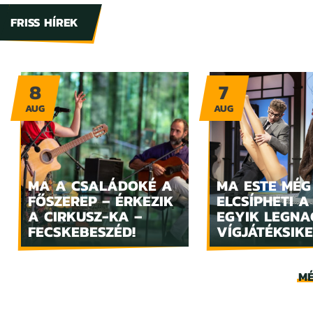
FRISS HÍREK
8
7
AUG
AUG
MA A CSALÁDOKÉ A
MA ESTE MÉG
FŐSZEREP – ÉRKEZIK
ELCSÍPHETI A
A CIRKUSZ-KA –
EGYIK LEGN
FECSKEBESZÉD!
VÍGJÁTÉKSIKE
MÉ