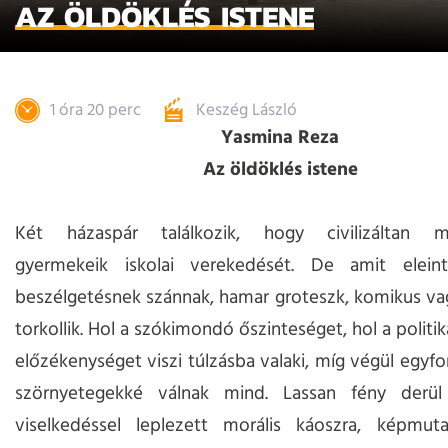
AZ ÖLDÖKLÉS ISTENE
1 óra 20 perc
Keszég László
Yasmina Reza
Az öldöklés istene
Két házaspár találkozik, hogy civilizáltan m
gyermekeik iskolai verekedését. De amit elein
beszélgetésnek szánnak, hamar groteszk, komikus v
torkollik. Hol a szókimondó őszinteséget, hol a politik
előzékenységet viszi túlzásba valaki, míg végül egyfo
szörnyetegekké válnak mind. Lassan fény derül a
viselkedéssel leplezett morális káoszra, képmut