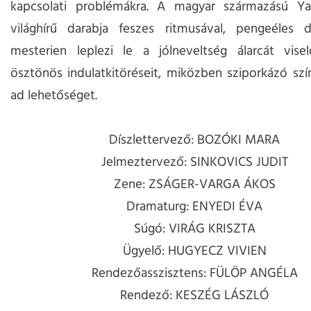
kapcsolati problémákra. A magyar származású Y
világhírű darabja feszes ritmusával, pengeéles di
mesterien leplezi le a jólneveltség álarcát visel
ösztönös indulatkitöréseit, miközben sziporkázó szín
ad lehetőséget.
Díszlettervező: BOZÓKI MARA
Jelmeztervező: SINKOVICS JUDIT
Zene: ZSÁGER-VARGA ÁKOS
Dramaturg: ENYEDI ÉVA
Súgó: VIRÁG KRISZTA
Ügyelő: HUGYECZ VIVIEN
Rendezőasszisztens: FÜLÖP ANGÉLA
Rendező: KESZÉG LÁSZLÓ