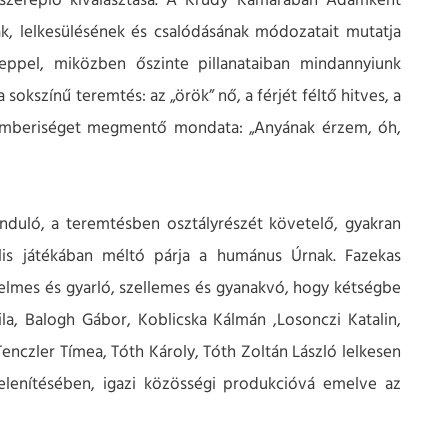
szereplő kiválasztása. A Krúdy Kamarában Ádámként
, lelkesülésének és csalódásának módozatait mutatja
eppel, miközben őszinte pillanataiban mindannyiunk
a sokszínű teremtés: az „örök” nő, a férjét féltő hitves, a
az emberiséget megmentő mondata: „Anyának érzem, óh,
induló, a teremtésben osztályrészét követelő, gyakran
uális játékában méltó párja a humánus Úrnak. Fazekas
jtelmes és gyarló, szellemes és gyanakvó, hogy kétségbe
a, Balogh Gábor, Koblicska Kálmán ,Losonczi Katalin,
enczler Tímea, Tóth Károly, Tóth Zoltán László lelkesen
elenítésében, igazi közösségi produkcióvá emelve az