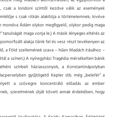
tkozik meg. Madách álomszíneiben, az egyiptomitól a
, csak a londoni színtől kezdve válik az események
lélője s csak ritkán alakítója a történelemnek; kivéve
ban mondva Ádám olykor megfigyelő, olykor pedig maga
r!” tanulságát maga vonja le.) A másik lényeges eltérés az
pomorfizált alakja tűnik fel és vesz részt tevékenyen az
ő, a Föld szellemének szava – hűen Madách írásához –
tál a színen.) A nyíregyházi Tragédia mérsékelten bánik
athéni színbeli háziasszonyok, a Konstantinápolyban
lacperselyben gyűjtögető Kepler stb. még „belefér” a
helyett a szövegre koncentráló előadás az ember
tének, szerelmének útját követi annak érdekében, hogy