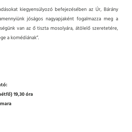
ndásokat kiegyensúlyozó befejezésében az Úr, Bárány
alamennyiünk jóságos nagyapjaként fogalmazza meg a
égünk van az ő tiszta mosolyára, átölelő szeretetére,
ége a komédiának”.
tó:
hétfő) 19,30 óra
amara