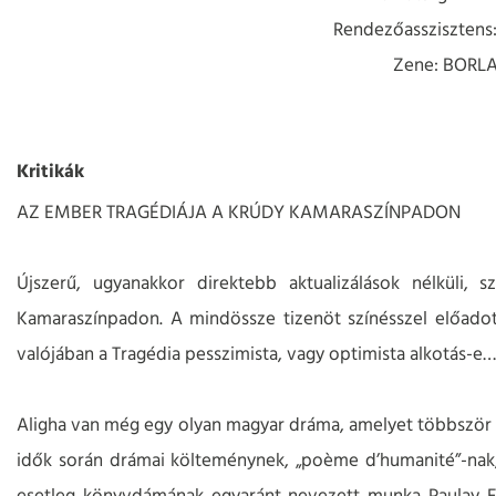
Rendezőassziszten
Zene: BORL
Kritikák
AZ EMBER TRAGÉDIÁJA A KRÚDY KAMARASZÍNPADON
Újszerű, ugyanakkor direktebb aktualizálások nélküli, s
Kamaraszínpadon. A mindössze tizenöt színésszel előadott m
valójában a Tragédia pesszimista, vagy optimista alkotás-e…
Aligha van még egy olyan magyar dráma, amelyet többször ál
idők során drámai költeménynek, „poème d’humanité”-nak, 