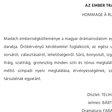
AZ EMBER TR
HOMMAGE À RU
Madách emberiségkölteménye a magyar drámairodalom egy
darabja. Örökérvényű kérdésekkel foglalkozik, az egész
sorsáról, választásairól, lehetőségeiről. Sűrű, bonyolult, 
líráig, szatíráig, groteszkig minden szín és tónus megta
méltó színpadi nyelv megtalálása, érvényességének, s
társulatnak egyaránt.
Díszlet: TELI
Jelmez: BÁRT
Dramaturg: FA