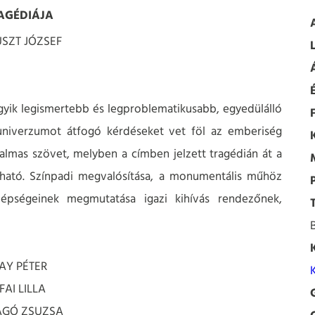
AGÉDIÁJA
SZT JÓZSEF
ik legismertebb és legproblematikusabb, egyedülálló
 univerzumot átfogó kérdéseket vet föl az emberiség
izgalmas szövet, melyben a címben jelzett tragédián át a
lálható. Színpadi megvalósítása, a monumentális műhöz
zépségeinek megmutatása igazi kihívás rendezőnek,
HAY PÉTER
FAI LILLA
RAGÓ ZSUZSA