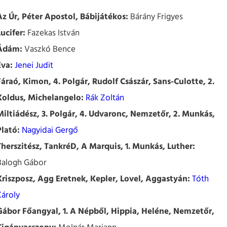
Az Úr, Péter Apostol, Bábijátékos:
Bárány Frigyes
Lucifer:
Fazekas István
Ádám:
Vaszkó Bence
Éva:
Jenei Judit
Fáraó, Kimon, 4. Polgár, Rudolf Császár, Sans-Culotte, 2.
Koldus, Michelangelo:
Rák Zoltán
Miltiádész, 3. Polgár, 4. Udvaronc, Nemzetőr, 2. Munkás,
Plató:
Nagyidai Gergő
Therszitész, TankréD, A Marquis, 1. Munkás, Luther:
Balogh Gábor
Kriszposz, Agg Eretnek, Kepler, Lovel, Aggastyán:
Tóth
Károly
Gábor Főangyal, 1. A Népből, Hippia, Heléne, Nemzetőr,