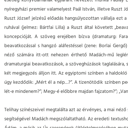
esetleg könyvdámának egyaránt nevezett munka Paulay E
nyíregyházi premier valamelyest Paál István, illetve Ruszt
Ruszt József jelzésű előadás hangsúlyozottan vállalja ezt a 
ruhával (jelmez: Bártfai Lilla) a Ruszt által követett „be
koncepcióját. A szöveg erejében bízva (dramaturg: Farag
beavatkozással s hangzó aláfestéssel (zene: Borlai Gergő
néző számára itt-ott nehezen érthető Madách-mű leglén
dramaturgiai beavatkozások, a szöveghúzások taglalására, s
két megjegyzés álljon itt. Az egyiptomi színben a haldokl
úgy kezdődik: „Mért él a nép…?”. A tizenötödik színben p
lét-e mindenem?”; Megy-é előbbre majdan fajzatom?”; „Van
Telihay színészeivel megtalálta azt az érvényes, a mai né
segítségével Madách megszólaltatható. Az eredeti textushoz