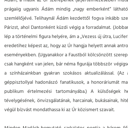
Ádám, a másik az Úr szerepének (át)értelmezésében muta
prágaiig ugyanis Ádám mindig „nagy emberként” látható
szemlélőjévé. Telihaynál Ádám kezdettől fogva inkább szem
Párizst, ahol Dantonként küzdi végig a forradalmat. (Job
lép a történelmi figura helyére, ám a „Vezess új útra, Lucife
eredetihez képest az, hogy az Úr hangja helyett annak antro
eseményekben. (Ugyanakkor a Faustból kölcsönzött szerepl
csak hangként van jelen, bár néma figurája többször végigsé
a színházainkban gyakran szokásos aktualizálással. (Az 
géppisztollyal hadonászó fanatikusok, a honoráriumát ma
publikum értelmezési tartományába.) A külsőségek 
tévelygésének, önvizsgálatának, harcainak, bukásainak, hi
végül bízvást mondathassa ki az Úr közismert szavait.