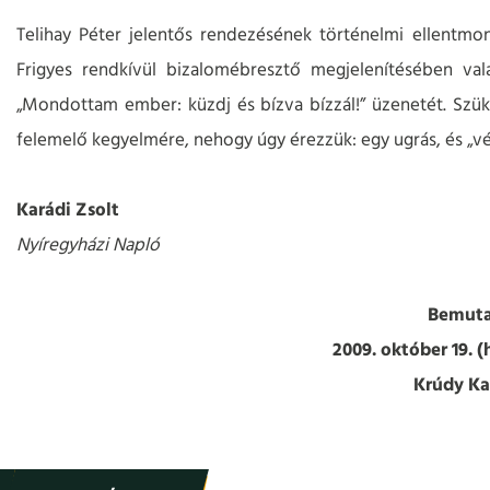
Telihay Péter jelentős rendezésének történelmi ellentmo
Frigyes rendkívül bizalomébresztő megjelenítésében v
„Mondottam ember: küzdj és bízva bízzál!” üzenetét. Szüks
felemelő kegyelmére, nehogy úgy érezzük: egy ugrás, és „v
Karádi Zsolt
Nyíregyházi Napló
Bemuta
2009. október 19. (
Krúdy K