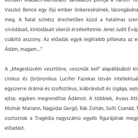
Minden Madách-bemutató sarkalatos pontja a három fő
Vaszkó Bence egy ifjú ember önkeresésének, lázongásának
meg. A fiatal színész érezhetően küzd a hatalmas szer
vívódásait, kínlódásait sikerül érzékeltetnie. Jenei Judit Éváj
csábító asszony. Az előadás egyik leglíraibb pillanata 
Ádám, magam…”
A „Megesküvém vesztökre, veszniük kell” alapállásából ki
cinikus és (ön)ironikus Lucifer Fazekas István intellekt
egyszerre drámai és szofisztikus, kiábrándult és izgága, se
ejtse, egyben megrendítse Ádámot. A többiek, Avass Attil
Molnár Mariann, Nagyidai Gergő, Rák Zoltán, Solti Csanád, T
osztoznak a Tragédia nagyszámú egyéb figurájának megj
előadást.