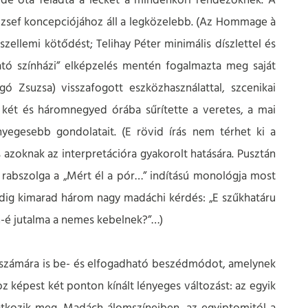
de óta feladta a leckét a mindenkori rendezőknek. A
 József koncepciójához áll a legközelebb. (Az Hommage à
szellemi kötődést; Telihay Péter minimális díszlettel és
avató színházi” elképzelés mentén fogalmazta meg saját
ó Zsuzsa) visszafogott eszközhasználattal, szcenikai
) két és háromnegyed órába sűrítette a veretes, a mai
yegesebb gondolatait. (E rövid írás nem térhet ki a
 azoknak az interpretációra gyakorolt hatására. Pusztán
ó rabszolga a „Mért él a pór…” indítású monológja most
edig kimarad három nagy madáchi kérdés: „E szűkhatáru
-é jutalma a nemes kebelnek?”…)
ző számára is be- és elfogadható beszédmódot, amelynek
 képest két ponton kínált lényeges változást: az egyik