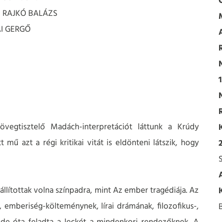
s: RAJKÓ BALÁZS
AI GERGŐ
zövegtisztelő Madách-interpretációt láttunk a Krúdy
ű azt a régi kritikai vitát is eldönteni látszik, hogy
lítottak volna színpadra, mint Az ember tragédiája. Az
emberiség-költeménynek, lírai drámának, filozofikus-,