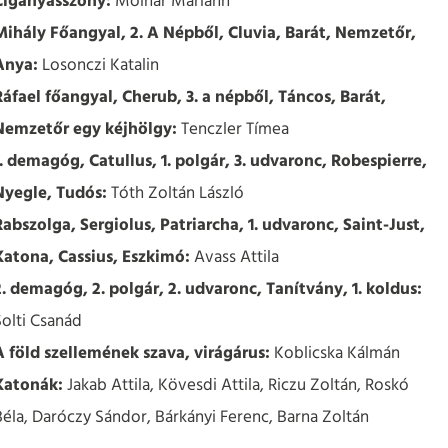
Cigányasszony:
Molnár Mariann
Mihály Főangyal, 2. A Népből, Cluvia, Barát, Nemzetőr,
Anya:
Losonczi Katalin
Ráfael főangyal, Cherub, 3. a népből, Táncos, Barát,
Nemzetőr egy kéjhölgy:
Tenczler Tímea
1. demagóg, Catullus, 1. polgár, 3. udvaronc, Robespierre,
Nyegle, Tudós:
Tóth Zoltán László
Rabszolga, Sergiolus, Patriarcha, 1. udvaronc, Saint-Just,
Katona, Cassius, Eszkimó:
Avass Attila
2. demagóg, 2. polgár, 2. udvaronc, Tanítvány, 1. koldus:
Solti Csanád
A föld szellemének szava, virágárus:
Koblicska Kálmán
Katonák:
Jakab Attila, Kövesdi Attila, Riczu Zoltán, Roskó
Béla, Daróczy Sándor, Bárkányi Ferenc, Barna Zoltán