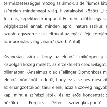
természetességgel mozog az álmok, a delíriumos lá
színtelen mindennapi világ, hivatalnokai között. „H
festő is, képekben komponál. Felmerül előtte egy szí
végigképzeli annak minden apró, naturalisztikus r
azután egyszerre csak eltorzul az egész, feje tetejér
az irracionális világ vihara.” (Szerb Antal)
Kíváncsian vártuk, hogy az előadás miképpen jel
kispolgári közeg mellett, az érzékfeletti csodavilágot
pillanatban -Anzelmus diák (Fellinger Domonkos) m
előadásmódjából- kiderül, hogy ez a színes mesevil
az elhangzottakból tárul elénk, azaz a szöveg nagyo
kap, mint a színészi játék, és ez erős koncentráci
nézőktől. Forgács Péter szövegközpontú r