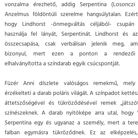
vonzalma érezhető, addig Serpentina (Losonczi 
Anzelmus földöntúli szerelme hangsúlytalan. Ezért
hogy Lindhorst -önmegváltás céljából- csupán
használja fel lányát, Serpentinát. Lindhorst és a
összecsapása, csak verbálisan jelenik meg, a
bizonyul, mert ezen a ponton a rendezői 
elhalványította a színdarab egyik csúcspontját.
Füzér Anni díszlete valóságos remekmű, mely 
érzékelteti a darab poláris világát. A színpadot kettész
áttetszőségével és tükröződésével remek „játszó
színészeknek. A darab nyitóképe arra utal, hogy 
Serpentina egy és ugyanaz a személy, mert a teret
falban egymásra tükröződnek. Ez az elképzelés