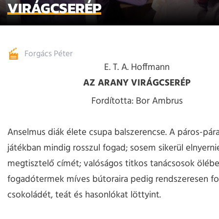
VIRÁGCSERÉP
Forgács Péter
E. T. A. Hoffmann
AZ ARANY VIRÁGCSERÉP
Fordította: Bor Ambrus
Anselmus diák élete csupa balszerencse. A páros-pára
játékban mindig rosszul fogad; sosem sikerül elnyernie
megtisztelő címét; valóságos titkos tanácsosok ölébe
fogadótermek míves bútoraira pedig rendszeresen fo
csokoládét, teát és hasonlókat löttyint.