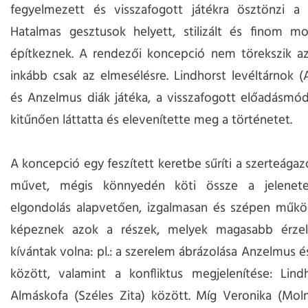
fegyelmezett és visszafogott játékra ösztönzi a s
Hatalmas gesztusok helyett, stilizált és finom mo
építkeznek. A rendezői koncepció nem törekszik az 
inkább csak az elmesélésre. Lindhorst levéltárnok (A
és Anzelmus diák játéka, a visszafogott előadásmód 
kitűnően láttatta és elevenítette meg a történetet.
A koncepció egy feszített keretbe sűríti a szerteágaz
művet, mégis könnyedén köti össze a jelenete
elgondolás alapvetően, izgalmasan és szépen működ
képeznek azok a részek, melyek magasabb érze
kívántak volna: pl.: a szerelem ábrázolása Anzelmus é
között, valamint a konfliktus megjelenítése: Lind
Almáskofa (Széles Zita) között. Míg Veronika (Mol