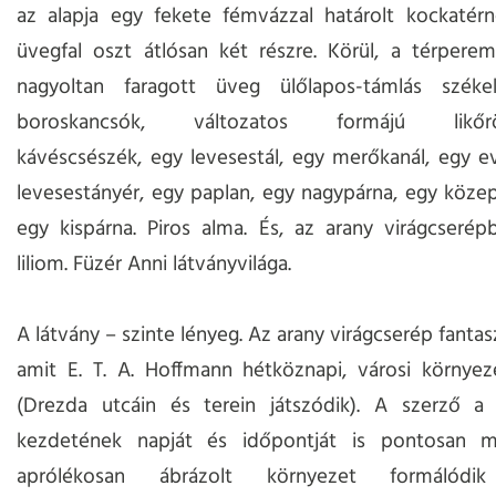
az alapja egy fekete fémvázzal határolt kockatérn
üvegfal oszt átlósan két részre. Körül, a térpere
nagyoltan faragott üveg ülőlapos-támlás széke
boroskancsók, változatos formájú likőrös
kávéscsészék, egy levesestál, egy merőkanál, egy e
levesestányér, egy paplan, egy nagypárna, egy köze
egy kispárna. Piros alma. És, az arany virágcserép
liliom. Füzér Anni látványvilága.
A látvány – szinte lényeg. Az arany virágcserép fanta
amit E. T. A. Hoffmann hétköznapi, városi környez
(Drezda utcáin és terein játszódik). A szerző a
kezdetének napját és időpontját is pontosan me
aprólékosan ábrázolt környezet formálódik