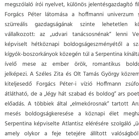
megszólaló írói nyelvet, különös jelentésgazdagító fil
Forgács Péter látomása a hoffmanni univerzum s
szürreális gazdagságának szinte lehetetlen kö
vállalkozott: az „udvari tanácsosnénak” lenni Ver
képviselt hétköznapi boldogságeszményétől a sz
kígyók-boszorkányok közegén túl a Serpentina kínálta,
ívelő mese az ember örök, romantikus boldo
jelképezi. A Széles Zita és Olt Tamás György közr
kiteljesedő Forgács Péter-i vízió Hoffmann zsúfo
átlátható, de a „légy hát szabad és boldog” ars poeti
előadás. A többiek által „elmekórosnak” tartott A
mesés boldogságkeresése a köznapi élet megha
Serpentina képviselte Atlantisz elérésére szolgáló „ü
amely olykor a feje tetejére állított valóságból