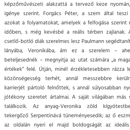
képzőművészeti alakzattá a tervező keze nyomán
igénye szerint. Forgács Péter, a szem által teszi
azokat a folyamatokat, amelyek a felfogása szerint 
időben, s még kevésbé a reális térben zajlanak. 
csetlő-botló diák szerelmes lesz Paulmann segédtaní
lányába, Veronikába, ám ez a szerelem – ahel
beteljesednék – megnyitja az utat számára „a mag
értékek” felé. Útján, minél érzékletesebben rázza 
közönségesség terhét, annál messzebbre kerül
karrierjét pártoló felnőttek, s annál súlyosabban n
jótékony szeretet ártalmai. A saját világában más 
találkozik. Az anyag-Veronika zöld kígyótestbe
tekergőző Serpentinává tüneményesedik; az ő eszm
az oldalán nyeri el majd boldogságát az ideális