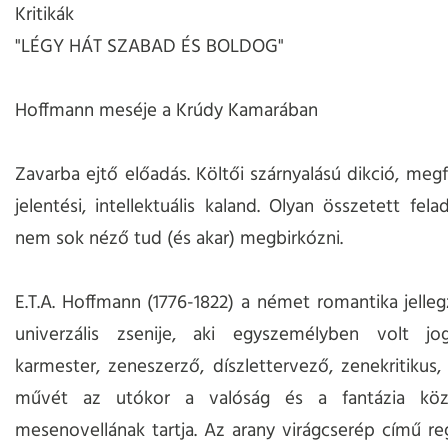
Kritikák
"LÉGY HÁT SZABAD ÉS BOLDOG"
Hoffmann meséje a Krúdy Kamarában
Zavarba ejtő előadás. Költői szárnyalású dikció, megf
jelentési, intellektuális kaland. Olyan összetett fela
nem sok néző tud (és akar) megbirkózni.
E.T.A. Hoffmann (1776-1822) a német romantika jellegz
univerzális zsenije, aki egyszemélyben volt jog
karmester, zeneszerző, díszlettervező, zenekritikus,
művét az utókor a valóság és a fantázia köz
mesenovellának tartja. Az arany virágcserép című re