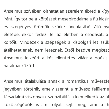
Anselmus szívében olthatatlan szerelem ébred a kíg
iránt. Így tör be a költészet mesebirodalma a fiú kic
és szegényes örömök szürke láncolatából álló n
életébe, ekkor fedezi fel az életben a csodásat, 
költőit. Mindezek a szépségek a kispolgári lét szű
átélhetetlenek, nem léteznek. Ettől kezdve megkez
Anselmus lelkéért a két ellentétes világ: a poézi
hatalmai között.
Anselmus átalakulása annak a romantikus művészfe
jegyében történik, amely szerint a művész felüleme
társadalmi viszonyain, szenzibilitása kiemelkedik az 
közösségéből; valami olyat sejt meg, ami a h