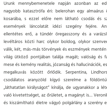
Urunk mennybemenetele napján azonban az eddi
nagyobb katasztrófa éri: belerohan egy almaárus 
kosarába, s ezzel előre nem látható csodás és s
események láncolatát idézi szegény fejére. A
ellentétes erő, a tündér öregasszony és a varázsl
levéltáros közti harc olykor boldog, olykor szenv
válik, két, más-más törvények és eszmények mentén
világ ütköző pontjában találja magát; valóság és f
mese és kemény realitás, józanság és hallucinációk, 
megalkuvás között őrlődik. Serpentina, Lindhor
csodálatos aranyzöld kígyó szerelme a földöntú
„láthatatlan királyságot” kínálja, de ugyanakkor a lé
való kivetettséget, az őrületet, a magányt is… Veroni
és kiszámítható életre vágyó polgárlány a szerény evi