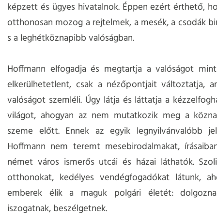
képzett és ügyes hivatalnok. Éppen ezért érthető, h
otthonosan mozog a rejtelmek, a mesék, a csodák b
s a leghétköznapibb valóságban.
Hoffmann elfogadja és megtartja a valóságot mint
elkerülhetetlent, csak a nézőpontjait változtatja, 
valóságot szemléli. Úgy látja és láttatja a kézzelfog
világot, ahogyan az nem mutatkozik meg a közn
szeme előtt. Ennek az egyik legnyilvánvalóbb je
Hoffmann nem teremt mesebirodalmakat, írásaiban
német város ismerős utcái és házai láthatók. Szoli
otthonokat, kedélyes vendégfogadókat látunk, ah
emberek élik a maguk polgári életét: dolgoznak
iszogatnak, beszélgetnek.