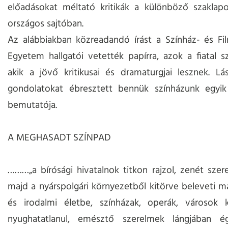
előadásokat méltató kritikák a különböző szaklap
országos sajtóban.
Az alábbiakban közreadandó írást a Színház- és Fi
Egyetem hallgatói vetették papírra, azok a fiatal 
akik a jövő kritikusai és dramaturgjai lesznek. Lá
gondolatokat ébresztett bennük színházunk egyik 
bemutatója.
A MEGHASADT SZÍNPAD
………„a bírósági hivatalnok titkon rajzol, zenét szerez
majd a nyárspolgári környezetből kitörve beleveti m
és irodalmi életbe, színházak, operák, városok k
nyughatatlanul, emésztő szerelmek lángjában é