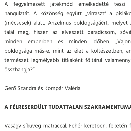
A fegyelmezett játékmód emelkedetté teszi 
hangulatát. A közönség együtt „virraszt” a pisláko
(mécsesek) alatt, Anzelmus boldogságáért, melyet 
talál meg, hiszen az elveszett paradicsom, sóvá
minden emberben és minden időben. „Vajon
boldogsága más-e, mint az élet a költészetben, am
természet legmélyebb titkaként föltárul valamenny
összhangja?”
Gerő Szandra és Kompár Valéria
A FÉLRESERDÜLT TUDATTALAN SZAKRAMENTUM
Vaságy síküveg matraccal. Fehér keretben, feketén 