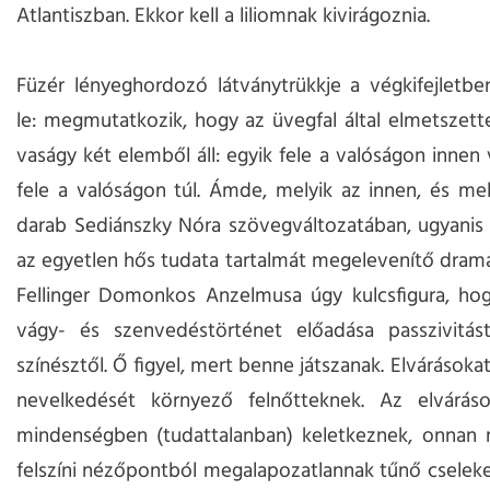
Atlantiszban. Ekkor kell a liliomnak kivirágoznia.
Füzér lényeghordozó látványtrükkje a végkifejletbe
le: megmutatkozik, hogy az üvegfal által elmetszett
vaságy két elemből áll: egyik fele a valóságon innen 
fele a valóságon túl. Ámde, melyik az innen, és mel
darab Sediánszky Nóra szövegváltozatában, ugyanis
az egyetlen hős tudata tartalmát megelevenítő dramat
Fellinger Domonkos Anzelmusa úgy kulcsfigura, hog
vágy- és szenvedéstörténet előadása passzivitás
színésztől. Ő figyel, mert benne játszanak. Elvárásokat
nevelkedését környező felnőtteknek. Az elvárá
mindenségben (tudattalanban) keletkeznek, onnan 
felszíni nézőpontból megalapozatlannak tűnő cselek