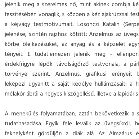
jelenik meg a szerelmes nő, mint akinek combja ké
feszítésében vonaglik, s közben a kéz ajakrúzzsal fest
a kéjvágy testmotívumait. Losonczi Katalin (Serpe
jelenése, szintén rajzhoz kötött: Anzelmus az üvegsí
körbe ölelkezésüket, az anyag és a képzelet egy
tényeit. E tudatlemezen jelenik meg – ellenpo
érdekfrigyre lépők távolságőrző testvonala, a pá
törvénye szerint. Anzelmus, grafikusi erényeit b
leképezi ugyanitt a saját kedélye hullámzásait: a 
mélakór ábrái a hegyes kiszögellésű, illetve a lapidáris
A menekülés folyamatában, aztán bekövetkezik a s
tudathasadása. Egyik fele leválik az üvegsíkról, 
fekhelyként gördüljön a diák alá. Az Almaárus é