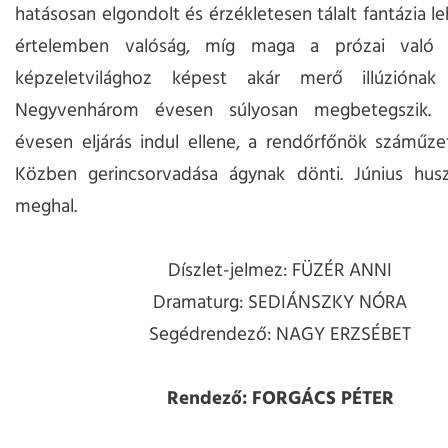
hatásosan elgondolt és érzékletesen tálalt fantázia l
értelemben valóság, míg maga a prózai való 
képzeletvilághoz képest akár merő illúziónak
Negyvenhárom évesen súlyosan megbetegszik. 
évesen eljárás indul ellene, a rendőrfőnök száműzet
Közben gerincsorvadása ágynak dönti. Június hus
meghal.
Díszlet-jelmez: FÜZÉR ANNI
Dramaturg: SEDIÁNSZKY NÓRA
Segédrendező: NAGY ERZSÉBET
Rendező: FORGÁCS PÉTER