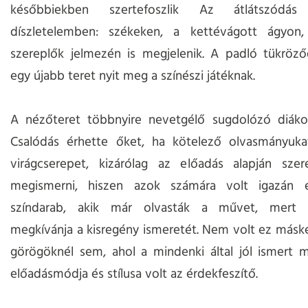
későbbiekben szertefoszlik Az átlátszódá
díszletelemben: székeken, a kettévágott ágyon
szereplők jelmezén is megjelenik. A padló tükröző
egy újabb teret nyit meg a színészi játéknak.
A nézőteret többnyire nevetgélő sugdolózó diákok
Csalódás érhette őket, ha kötelező olvasmányuka
virágcserepet, kizárólag az előadás alapján szer
megismerni, hiszen azok számára volt igazán 
színdarab, akik már olvasták a művet, mert 
megkívánja a kisregény ismeretét. Nem volt ez másk
görögöknél sem, ahol a mindenki által jól ismert 
előadásmódja és stílusa volt az érdekfeszítő.