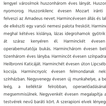
lengyel városírnok huszonhárom éves lányát. Huszo
nyomorog. Huszonkilenc évesen Mozart iránti t
felveszi az Amadeus nevet. Harmincévesen állás és lak
de elkészíti egy varsói nemesi palota freskóit. Harmi
meghal kétéves kislánya, lázas idegrohamok gyötri
át száraz kenyéren él. Harminckét évesen
operabemutatója bukás. Harminchárom évesen bel
tizenhárom éves lányba. Harmincöt évesen színpadra ál
Heilbronni Katicáját. Harminchét évesen úton Lipcsébe
kocsija. Harmincnyolc évesen felmondanak nek
színházban. Negyvenegy évesen új munkahelye, a ber
leég, a kelléktár felrobban, operaelőadásána
megsemmisülnek. Negyvenkét évesen megalapítja a
testvérek nevű baráti kört. A szerapioni elvek lényeg