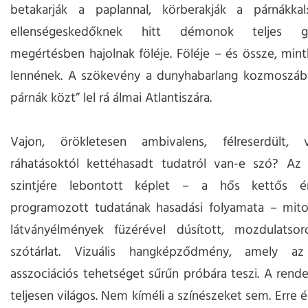
betakarják a paplannal, körberakják a párnákka
ellenségeskedőknek hitt démonok teljes g
megértésben hajolnak föléje. Föléje – és össze, min
lennének. A szökevény a dunyhabarlang kozmoszába
párnák közt” lel rá álmai Atlantiszára.
Vajon, örökletesen ambivalens, félreserdült,
ráhatásoktól kettéhasadt tudatról van-e szó? Az
szintjére lebontott képlet – a hős kettős ér
programozott tudatának hasadási folyamata – mitol
látványélmények füzérével dúsított, mozdulatsor
szótárlat. Vizuális hangképződmény, amely az
asszociációs tehetséget sűrűn próbára teszi. A rend
teljesen világos. Nem kíméli a színészeket sem. Erre 