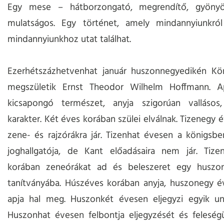
Egy mese – hátborzongató, megrendítő, gyönyö
mulatságos. Egy történet, amely mindannyiunkró
mindannyiunkhoz utat találhat.
Ezerhétszázhetvenhat január huszonnegyedikén Kö
megszületik Ernst Theodor Wilhelm Hoffmann. 
kicsapongó természet, anyja szigorúan vallásos, 
karakter. Két éves korában szülei elválnak. Tizenegy 
zene- és rajzórákra jár. Tizenhat évesen a königsb
joghallgatója, de Kant előadásaira nem jár. Tize
korában zeneórákat ad és beleszeret egy huszo
tanítványába. Húszéves korában anyja, huszonegy é
apja hal meg. Huszonkét évesen eljegyzi egyik un
Huszonhat évesen felbontja eljegyzését és feleség