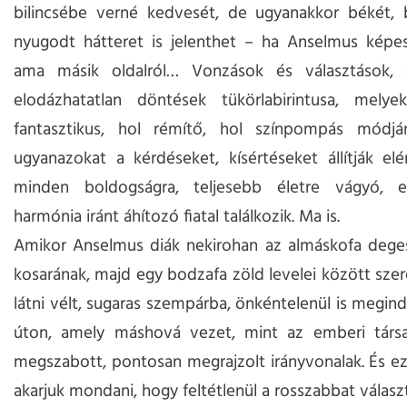
bilincsébe verné kedvesét, de ugyanakkor békét, b
nyugodt hátteret is jelenthet – ha Anselmus képe
ama másik oldalról… Vonzások és választások,
elodázhatatlan döntések tükörlabirintusa, mel
fantasztikus, hol rémítő, hol színpompás módjá
ugyanazokat a kérdéseket, kísértéseket állítják elé
minden boldogságra, teljesebb életre vágyó, 
harmónia iránt áhítozó fiatal találkozik. Ma is.
Amikor Anselmus diák nekirohan az almáskofa dege
kosarának, majd egy bodzafa zöld levelei között szer
látni vélt, sugaras szempárba, önkéntelenül is megind
úton, amely máshová vezet, mint az emberi társa
megszabott, pontosan megrajzolt irányvonalak. És e
akarjuk mondani, hogy feltétlenül a rosszabbat válas