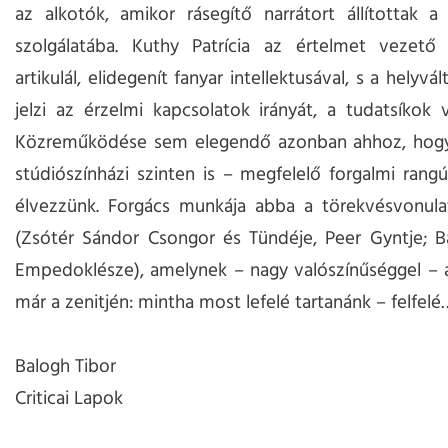
az alkotók, amikor rásegítő narrátort állítottak 
szolgálatába. Kuthy Patrícia az értelmet vezető 
artikulál, elidegenít fanyar intellektusával, s a helyvál
jelzi az érzelmi kapcsolatok irányát, a tudatsíkok v
Közreműködése sem elegendő azonban ahhoz, hogy
stúdiószínházi szinten is – megfelelő forgalmi rang
élvezzünk. Forgács munkája abba a törekvésvonulat
(Zsótér Sándor Csongor és Tündéje, Peer Gyntje; B
Empedoklésze), amelynek – nagy valószínűséggel – 
már a zenitjén: mintha most lefelé tartanánk – felfelé
Balogh Tibor
Criticai Lapok