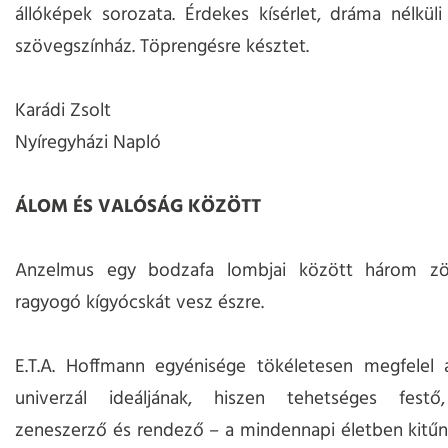
állóképek sorozata. Érdekes kísérlet, dráma nélküli
szövegszínház. Töprengésre késztet.
Karádi Zsolt
Nyíregyházi Napló
ÁLOM ÉS VALÓSÁG KÖZÖTT
Anzelmus egy bodzafa lombjai között három zö
ragyogó kígyócskát vesz észre.
E.T.A. Hoffmann egyénisége tökéletesen megfelel 
univerzál ideáljának, hiszen tehetséges festő
zeneszerző és rendező – a mindennapi életben kitűnő