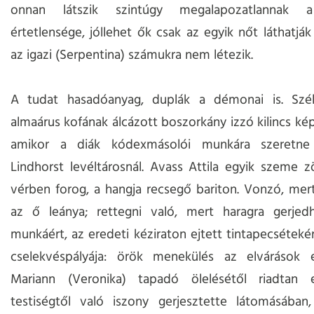
onnan látszik szintúgy megalapozatlannak a
értetlensége, jóllehet ők csak az egyik nőt láthatják
az igazi (Serpentina) számukra nem létezik.
A tudat hasadóanyag, duplák a démonai is. Szél
almaárus kofának álcázott boszorkány izzó kilincs kép
amikor a diák kódexmásolói munkára szeretne 
Lindhorst levéltárosnál. Avass Attila egyik szeme z
vérben forog, a hangja recsegő bariton. Vonzó, mer
az ő leánya; rettegni való, mert haragra gerjed
munkáért, az eredeti kéziraton ejtett tintapecséteké
cselekvéspályája: örök menekülés az elvárások e
Mariann (Veronika) tapadó ölelésétől riadtan 
testiségtől való iszony gerjesztette látomásában