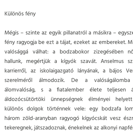
Különös fény
Mégis – szinte az egyik pillanatról a másikra – egysz
fény ragyogja be ezt a tájat, ezeket az embereket. 
valósággá válhat: a bodzabokor zizegésében n
hallunk, megértjük a kígyók szavát. Anselmus szo
karrierről, az iskolaigazgató lányának, a bájos V
szerelméről álmodozik. De a valóságálomb
álomvalóság, s a fiatalember élete teljesen á
áldozócsütörtöki ünnepségnek élményei helyett
különös dolgok történnek vele: egy bodzafa lom
három zöld-aranyban ragyogó kígyócskát vesz észr
tekeregnek, játszadoznak, énekelnek az alkonyi napf