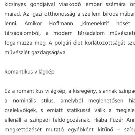
kicsinyes gondjaival viaskodó ember számára ör
marad. Az igazi otthonosság a szellem birodalmába
lenni. Amikor Hoffmann „kimenekíti” hősét
társadalomból, a modern társadalom művészete
fogalmazza meg. A polgári élet korlátozottságát sze
művészlét gazdagságával.
Romantikus világkép
Ez a romantikus világkép, a kisregény, s annak színpa
a nominális stílus, amelyből meglehetősen hi
cselekvőigék, s emiatt statikussá válik a megjelen
ellenáll a színpadi feldolgozásnak. Hiába Füzér An
megkettőzését mutató egyébként kitűnő – szín