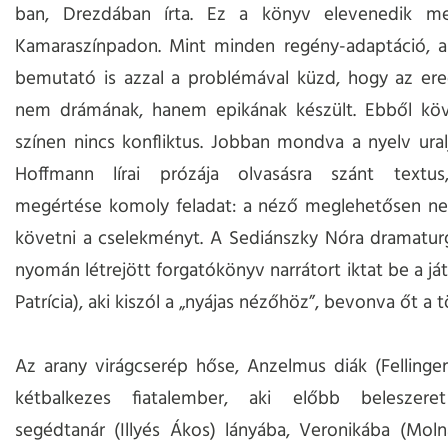
ban, Drezdában írta. Ez a könyv elevenedik m
Kamaraszínpadon. Mint minden regény-adaptáció, a 
bemutató is azzal a problémával küzd, hogy az ere
nem drámának, hanem epikának készült. Ebből kö
színen nincs konfliktus. Jobban mondva a nyelv uralj
Hoffmann lírai prózája olvasásra szánt textu
megértése komoly feladat: a néző meglehetősen ne
követni a cselekményt. A Sediánszky Nóra dramatur
nyomán létrejött forgatókönyv narrátort iktat be a já
Patrícia), aki kiszól a „nyájas nézőhöz”, bevonva őt a 
Az arany virágcserép hőse, Anzelmus diák (Felling
kétbalkezes fiatalember, aki előbb beleszere
segédtanár (Illyés Ákos) lányába, Veronikába (Moln