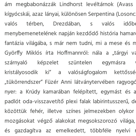
ám megbabonázzák Lindhorst levéltárnok (Avass A
kígyócskái, azaz lányai, különösen Serpentina (Losoncz
valós térben, Drezdában, s valós időb
menybemenetelének napján kezdődő história hamaro
fantázia világába, s már nem tudni, mi a mese és m
Györffy Miklós írta Hoffmannról: nála a „tárgyi v
szárnyaló képzelet szüntelen egymásra ve
kristályosodik ki” a valóságfogalom kettős
„tükörrendszer” Füzér Anni látványtervében ragyog
nyer: a Krúdy kamarában felépített, egymást és 
padlót oda-visszavetítő plexi falak labirintusszerű, d
közöttük fehér, illetve színes jelmezekben olykor
mozgásokat végző alakokat megsokszorozó világa, 
és gazdagítva az emelkedett, többféle nyelvi r