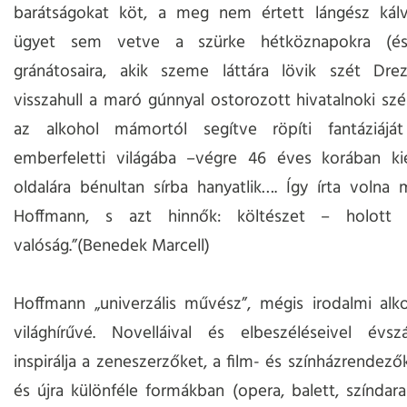
barátságokat köt, a meg nem értett lángész kálvár
ügyet sem vetve a szürke hétköznapokra (é
gránátosaira, akik szeme láttára lövik szét Drez
visszahull a maró gúnnyal ostorozott hivatalnoki sz
az alkohol mámortól segítve röpíti fantáziáj
emberfeletti világába –végre 46 éves korában ki
oldalára bénultan sírba hanyatlik…. Így írta volna 
Hoffmann, s azt hinnők: költészet – holott
valóság.”(Benedek Marcell)
Hoffmann „univerzális művész”, mégis irodalmi alko
világhírűvé. Novelláival és elbeszéléseivel évs
inspirálja a zeneszerzőket, a film- és színházrendezők
és újra különféle formákban (opera, balett, színdarab