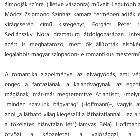
álmodják színre, (illetve vászonra) műveit. Legutóbb 
Móricz Zsigmond Színház kamara termében adták e
virágcserép című kisregényt, Forgács Péter 
Sediánszky Nóra dramaturg átdolgozásában. Interp
azért is meghatározó, mert ők állították elsőké
legalábbis magyar színpadon- e romantikus mestermű
A romantika alapélménye: az elvágyódás, ami vég
enged a fantáziának, a kalandvágynak, az egzo
mágiának; már-már megteremtve Atlantiszt, -melyne
„minden szavunk bágyatag” (Hoffmann)-, vagyis az
ahol „a látható világ kiegészül a láthatatlannal…..ez a 
a tökéletes hiánytalan lét”(Hamvas Béla). Hoffmann
ötvözi a képzeletet a valósággal, a l