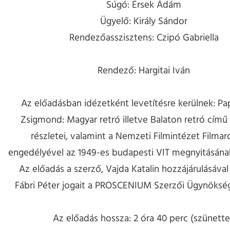
Súgó: Érsek Ádám
Ügyelő: Király Sándor
Rendezőasszisztens: Czipó Gabriella
Rendező: Hargitai Iván
Az előadásban idézetként levetítésre kerülnek: P
Zsigmond: Magyar retró illetve Balaton retró című 
részletei, valamint a Nemzeti Filmintézet Filma
engedélyével az 1949-es budapesti VIT megnyitásána
Az előadás a szerző, Vajda Katalin hozzájárulásával j
Fábri Péter jogait a PROSCENIUM Szerzői Ügynökség 
Az előadás hossza: 2 óra 40 perc (szünette