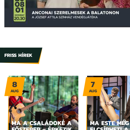
FRISS HÍREK
8
7
AUG
AUG
MA A CSALÁDOKÉ A
MA ESTE MÉG
FŐSZEREP – ÉRKEZIK
ELCSÍPHETI A