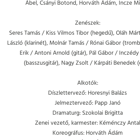
Ábel, Csányi Botond, Horváth Ádám, Incze Mi
Zenészek:
Seres Tamás / Kiss Vilmos Tibor (hegedű), Oláh Már
László (klarinét), Molnár Tamás / Rónai Gábor (trombi
Erik / Antoni Arnold (gitár), Pál Gábor / Inczéd
(basszusgitár), Nagy Zsolt / Kárpáti Benedek 
Alkotók:
Díszlettervező: Horesnyi Balázs
Jelmeztervező: Papp Janó
Dramaturg: Szokolai Brigitta
Zenei vezető, karmester: Kéménczy Anta
Koreográfus: Horváth Ádám