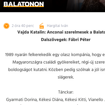
BALATONON
2 óra 40 perc
Hargitai Iván
Vajda Katalin: Anconai szerelmesek a Bala
Dalszövegek: Fábri Péter
1989 nyarán felkerekedik egy olasz kompánia, hogy e
Magyarországra családi gyökereiket, régi-új szer
boldogságot kutatni. Közben pedig szólnak a jól is
slágerek.
Tánckar:
Gyarmati Dorina, Kékesi Diána, Kékesi Kitti, Vianello 