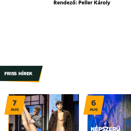
Rendező: Peller Károly
FRISS HÍREK
7
6
AUG
AUG
NÉPSZERŰ