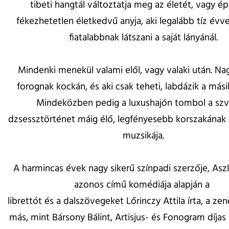
tibeti hangtál változtatja meg az életét, vagy é
fékezhetetlen életkedvű anyja, aki legalább tíz évv
fiatalabbnak látszani a saját lányánál.
Mindenki menekül valami elől, vagy valaki után. N
forognak kockán, és aki csak teheti, labdázik a mási
Mindeközben pedig a luxushajón tombol a szvi
dzsessztörténet máig élő, legfényesebb korszakának
muzsikája.
A harmincas évek nagy sikerű színpadi szerzője, Aszl
azonos című komédiája alapján a
librettót és a dalszövegeket Lőrinczy Attila írta, a zen
más, mint Bársony Bálint, Artisjus- és Fonogram díja