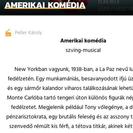
AMERIKAI KOMÉDIA
Peller Károly
Amerikai komédia
szving-musical
New Yorkban vagyunk, 1938-ban, a La Paz nevű l
fedélzetén. Egy munkamániás, besavanyodott ifjú ü
és egy sármőr kalandor viharos találkozásának lehetü
Monte Carlóba tartó tengeri úton különös figurák nép
fedélzetet. Megjelenik például Tony vőlegénye, a 
pénzarisztokrata, egy brutális feleség és az asszony te
szenvedő rémült kis férfi, a tétova titkár, akinek két