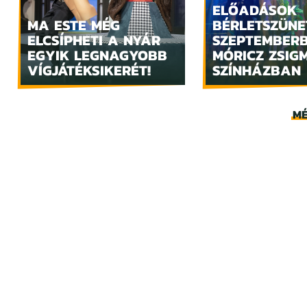
ELŐADÁSOK
MA ESTE MÉG
BÉRLETSZÜNE
ELCSÍPHETI A NYÁR
SZEPTEMBER
EGYIK LEGNAGYOBB
MÓRICZ ZSIG
VÍGJÁTÉKSIKERÉT!
SZÍNHÁZBAN
MÉ