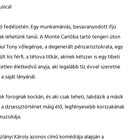
sical
ó fedélzetén. Egy munkamániás, besavanyodott ifjú
ak lehetünk tanúi. A Monte Carlóba tartó tengeri úton
ául Tony vőlegénye, a degenerált pénzarisztokrata, egy
 kis férfi, a tétova titkár, akinek kétszer is egy tibeti
etlen életkedvű anyja, aki legalább tíz évvel szeretne
 a saját lányánál.
k forognak kockán, és aki csak teheti, labdázik a másik
 a dzsessztörténet máig élő, legfényesebb korszakának
uzsikája.
szlányi Károly azonos című komédiája alapján a