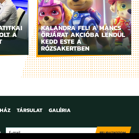
ATITKAI
KALANDRA FEL! A MANCS
OLT A
ŐRJÁRAT AKCIÓBA LENDÜL
T
KEDD ESTE A
RÓZSAKERTBEN
NHÁZ
TÁRSULAT
GALÉRIA
e
FELIRATKOZOM