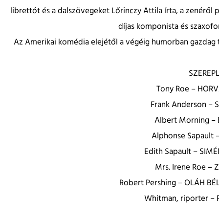
librettót és a dalszövegeket Lőrinczy Attila írta, a zenéről
díjas komponista és szaxof
Az Amerikai komédia elejétől a végéig humorban gazdag tö
SZEREP
Tony Roe – HOR
Frank Anderson –
Albert Morning 
Alphonse Sapault
Edith Sapault – S
Mrs. Irene Roe –
Robert Pershing – OLÁH BÉ
Whitman, riporter 