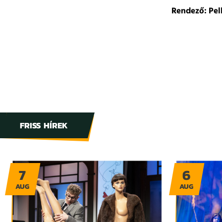
Rendező: Pell
FRISS HÍREK
7
6
AUG
AUG