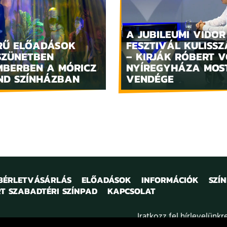
A JUBILEUMI VIDOR
RŰ ELŐADÁSOK
FESZTIVÁL KULISSZ
SZÜNETBEN
– KIRJÁK RÓBERT V
MBERBEN A MÓRICZ
NYÍREGYHÁZA MOS
ND SZÍNHÁZBAN
VENDÉGE
 BÉRLETVÁSÁRLÁS
ELŐADÁSOK
INFORMÁCIÓK
SZÍ
T SZABADTÉRI SZÍNPAD
KAPCSOLAT
Iratkozz fel hírlevelünkr