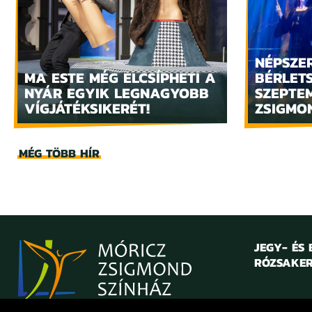
NÉPSZE
MA ESTE MÉG ELCSÍPHETI A
BÉRLET
NYÁR EGYIK LEGNAGYOBB
SZEPTE
VÍGJÁTÉKSIKERÉT!
ZSIGMO
MÉG TÖBB HÍR
JEGY- ÉS
RÓZSAKER