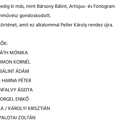
 pedig ki más, mint Bársony Bálint, Artisjus- és Fonogram
onművész gondoskodott.
rténet, amit ez alkalommal Peller Károly rendez újra.
LŐK:
VÁTH MÓNIKA
 SIMON KORNÉL
– BÁLINT ÁDÁM
 – HARNA PÉTER
IMÉNFALVY ÁGOTA
 ZORGEL ENIKŐ
LA / KÁROLYI KRISZTIÁN
– PALOTAI ZOLTÁN