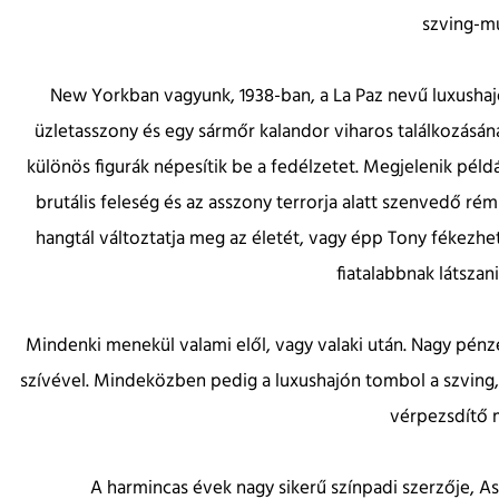
szving-mu
New Yorkban vagyunk, 1938-ban, a La Paz nevű luxushaj
üzletasszony és egy sármőr kalandor viharos találkozásán
különös figurák népesítik be a fedélzetet. Megjelenik péld
brutális feleség és az asszony terrorja alatt szenvedő rémült
hangtál változtatja meg az életét, vagy épp Tony fékezhet
fiatalabbnak látszani
Mindenki menekül valami elől, vagy valaki után. Nagy pénze
szívével. Mindeközben pedig a luxushajón tombol a szving,
vérpezsdítő m
A harmincas évek nagy sikerű színpadi szerzője, A