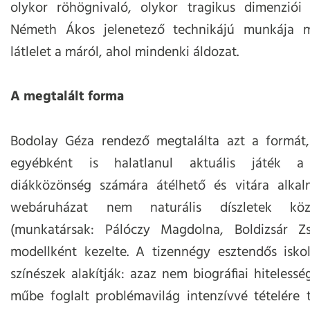
olykor röhögnivaló, olykor tragikus dimenziói t
Németh Ákos jelenetező technikájú munkája 
látlelet a máról, ahol mindenki áldozat.
A megtalált forma
Bodolay Géza rendező megtalálta azt a formát,
egyébként is halatlanul aktuális játék a
diákközönség számára átélhető és vitára alkal
webáruházat nem naturális díszletek köz
(munkatársak: Pálóczy Magdolna, Boldizsár Zs
modellként kezelte. A tizennégy esztendős iskol
színészek alakítják: azaz nem biográfiai hiteless
műbe foglalt problémavilág intenzívvé tételére 