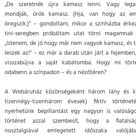
„De szeretnék újra kamasz lenni. Vagy lega
mondják, örök kamasz. (Hja, van hogy az em
öregszik.)” – gondoltam, mikor a színházba érke
tini-seregben próbáltam utat törni magamnak 
„Istenem, de jó hogy már nem vagyok kamasz, és 
leszek az!” – ez már a darab után járt a fejemben, 
visszabújva a saját kabátomba. Hogy mi tört
odabenn a színpadon – és a nézőtéren?
A Webáruház közönségeként három lány és ké
tizennégy-tizenhárom évesek) fiktív történet
nyerhetünk bepillantást egy nagyon is valóságo
történet azzal szembesít, hogy a fiatalsá
nosztalgiával emlegetett időszaka valójá