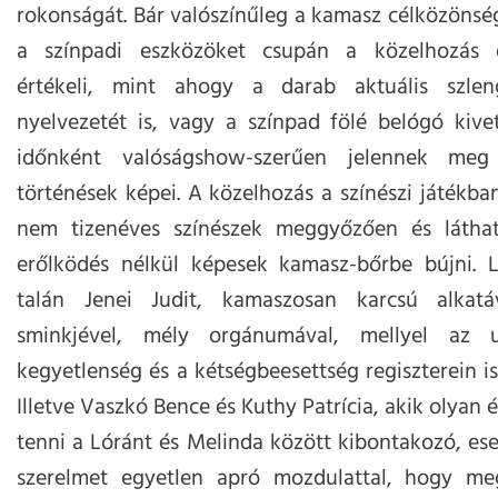
rokonságát. Bár valószínűleg a kamasz célközöns
a színpadi eszközöket csupán a közelhozás g
értékeli, mint ahogy a darab aktuális szlen
nyelvezetét is, vagy a színpad fölé belógó kive
időnként valóságshow-szerűen jelennek meg
történések képei. A közelhozás a színészi játékban 
nem tizenéves színészek meggyőzően és látha
erőlködés nélkül képesek kamasz-bőrbe bújni. L
talán Jenei Judit, kamaszosan karcsú alkatá
sminkjével, mély orgánumával, mellyel az 
kegyetlenség és a kétségbeesettség regiszterein is 
Illetve Vaszkó Bence és Kuthy Patrícia, akik olyan 
tenni a Lóránt és Melinda között kibontakozó, es
szerelmet egyetlen apró mozdulattal, hogy m