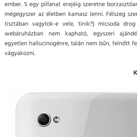
ember. S egy pillanat erejéig szeretne borzasztóa
mégegyszer az életben kamasz lenni. Félszeg sze
tisztában vagytok-e vele, tinik?) micsoda drog
webáruházban nem kapható, egyszeri ajándé
egyetlen hallucinogénre, talán nem bűn, felnőtt fej
vágyakozni.
K