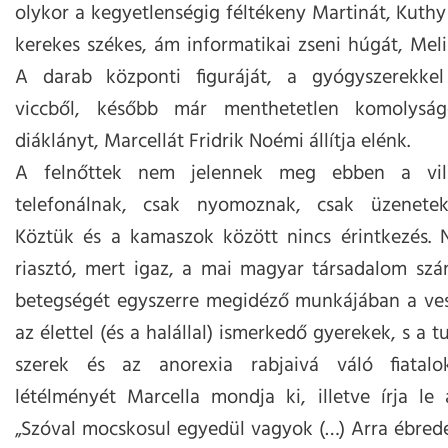
olykor a kegyetlenségig féltékeny Martinát, Kuthy 
kerekes székes, ám informatikai zseni húgát, Melin
A darab központi figuráját, a gyógyszerekke
viccből, később már menthetetlen komolyságg
diáklányt, Marcellát Fridrik Noémi állítja elénk.
A felnőttek nem jelennek meg ebben a vil
telefonálnak, csak nyomoznak, csak üzenetek
Köztük és a kamaszok között nincs érintkezés.
riasztó, mert igaz, a mai magyar társadalom szá
betegségét egyszerre megidéző munkájában a vesz
az élettel (és a halállal) ismerkedő gyerekek, s a 
szerek és az anorexia rabjaivá váló fiatalo
létélményét Marcella mondja ki, illetve írja le
„Szóval mocskosul egyedül vagyok (…) Arra ébred