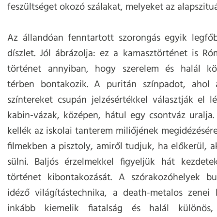
feszültséget okozó szálakat, melyeket az alapszituác
Az állandóan fenntartott szorongás egyik legfő
díszlet. Jól ábrázolja: ez a kamasztörténet is Ró
történet annyiban, hogy szerelem és halál köz
térben bontakozik. A puritán színpadot, ahol
színtereket csupán jelzésértékkel választják el l
kabin-vázak, középen, hátul egy csontváz uralja
kellék az iskolai tanterem miliőjének megidézésére
filmekben a pisztoly, amiről tudjuk, ha előkerül, a
sülni. Baljós érzelmekkel figyeljük hát kezdete
történet kibontakozását. A szórakozóhelyek bul
idéző világítástechnika, a death-metalos zenei
inkább kiemelik fiatalság és halál különös,