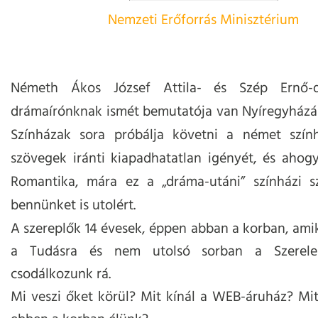
Nemzeti Erőforrás Minisztérium
Németh Ákos József Attila- és Szép Ernő-dí
drámaírónknak ismét bemutatója van Nyíregyházán
Színházak sora próbálja követni a német szín
szövegek iránti kiapadhatatlan igényét, és ahog
Romantika, mára ez a „dráma-utáni” színházi s
bennünket is utolért.
A szereplők 14 évesek, éppen abban a korban, amik
a Tudásra és nem utolsó sorban a Szerele
csodálkozunk rá.
Mi veszi őket körül? Mit kínál a WEB-áruház?
Mit