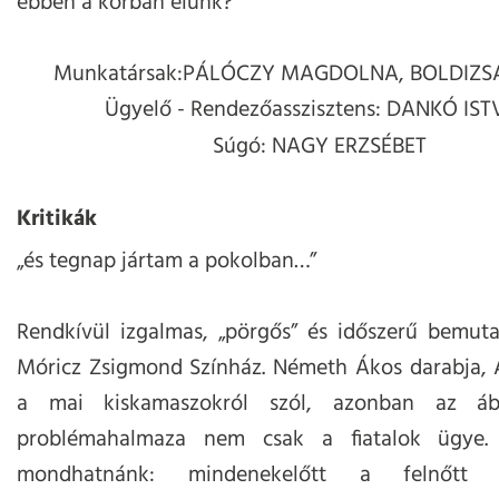
ebben a korban élünk?
Munkatársak:
PÁLÓCZY MAGDOLNA, BOLDIZS
Ügyelő - Rendezőasszisztens: DANKÓ IS
Súgó: NAGY ERZSÉBET
Kritikák
„és tegnap jártam a pokolban…”
Rendkívül izgalmas, „pörgős” és időszerű bemuta
Móricz Zsigmond Színház. Németh Ákos darabja,
a mai kiskamaszokról szól, azonban az ábr
problémahalmaza nem csak a fiatalok ügye. 
mondhatnánk: mindenekelőtt a felnőtt tá