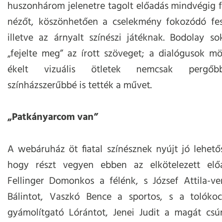
huszonhárom jelenetre tagolt előadás mindvégig f
nézőt, köszönhetően a cselekmény fokozódó fes
illetve az árnyalt színészi játéknak. Bodolay s
„fejelte meg” az írott szöveget; a dialógusok m
ékelt vizuális ötletek nemcsak pergő
színházszerűbbé is tették a művet.
„Patkányarcom van”
A webáruház öt fiatal színésznek nyújt jó lehető
hogy részt vegyen ebben az elkötelezett elő
Fellinger Domonkos a félénk, s József Attila-ve
Bálintot, Vaszkó Bence a sportos, s a tolókoc
gyámolítgató Lórántot, Jenei Judit a magát csú