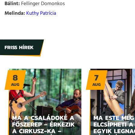
Bálint:
Fellinger Domonkos
Melinda:
Kuthy Patrícia
FRISS HÍREK
8
7
AUG
AUG
MA A CSALÁDOKÉ A
MA ESTE MÉG
FŐSZEREP – ÉRKEZIK
ELCSÍPHETI A
A CIRKUSZ-KA –
EGYIK LEGN