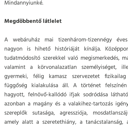
Mindannyiunké.
Megdöbbentő látlelet
A webáruház mai tizenhárom-tizennégy éves 
nagyon is hihető históriáját kínálja. Középp
tudatmódosító szerekkel való megismerkedés, maj
valamint a körvonalazatlan személyiséget, ill
gyermeki, félig kamasz szervezetet fizikail
függőség kialakulása áll. A történet felszín
hagyott, felnövő-kallódó ifjak sodródása láthat
azonban a magány és a valakihez-tartozás igén
szereplők sutasága, agressziója, mosdatlanszáj
amely alatt a szeretethiány, a tanácstalanság, 