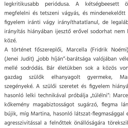
legkritikusabb periódusa. A kétségbeesett ö
megfelelni és tetszeni vágyás, és mindenekelőtt 
figyelem iránti vágy irányíthatatlanul, de legalá
irányítás hiányában ijesztő erővel sodorhat nem 
közé.
A történet főszereplői, Marcella (Fridrik Noémi
(Jenei Judit) „jobb híján”-barátsága valójában vé
mellé sodródás. Bár életükben sok a közös von
gazdag szülők elhanyagolt gyermeke, Mar
szegényeké. A szülői szeretet és figyelem hiány
hasonló lelki technikával próbálja „túlélni”: Marce
kőkemény magabiztosságot sugárzó, flegma lá
bújik, míg Martina, hasonló látszat-flegmasággal
agresszivitással a felnőttek önállóságára törekszi