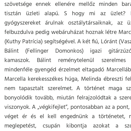
szövetsége ennek ellenére mellőz minden bará
tisztán üzleti alapú. S hogy mi az üzlet? H
gyógyszereket árulnak osztálytársaiknak, az üz
felbuzdulva pedig webáruházat hoznak létre Marc
(Kuthy Patrícia) segítségével. A két fiú, Lóránt (Va
Bálint (Fellinger Domonkos) igazi gitárzúz
kamaszok. Bálint reménytelenül szerelme
mindenféle gyengéd érzelmet eltagadó Marcelláb
Marcella kerekesszékes húga, Melinda ébreszti f
nem tapasztalt szerelmet. A történet maga s
bonyolódik tovább, miután felrajzolódtak a szer
viszonyok. A „végkifejlet”, pontosabban az a pont,
véget ér és el kell engednünk a történetet, 
meglepetést, csupán kibontja azokat a sz