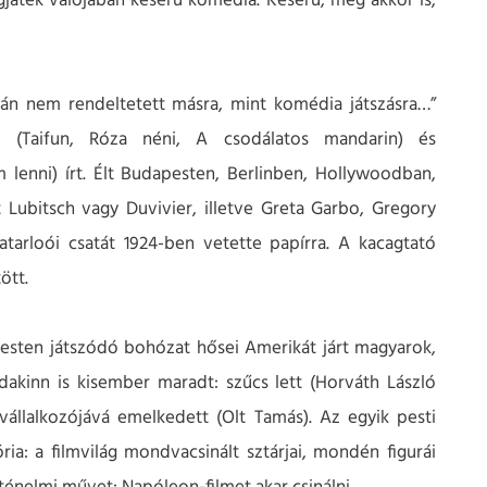
gjáték valójában keserű komédia. Keserű, még akkor is,
azán nem rendeltetett másra, mint komédia játszásra…”
 (Taifun, Róza néni, A csodálatos mandarin) és
lenni) írt. Élt Budapesten, Berlinben, Hollywoodban,
Lubitsch vagy Duvivier, illetve Greta Garbo, Gregory
atarloói csatát 1924-ben vetette papírra. A kacagtató
ött.
pesten játszódó bohózat hősei Amerikát járt magyarok,
dakinn is kisember maradt: szűcs lett (Horváth László
vállalkozójává emelkedett (Olt Tamás). Az egyik pesti
ria: a filmvilág mondvacsinált sztárjai, mondén figurái