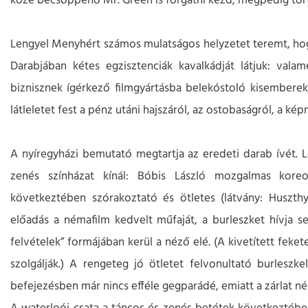
közé becsöppenő Mr. Green is forgatni kezd, mégpedig tört
Lengyel Menyhért számos mulatságos helyzetet teremt, hog
Darabjában kétes egzisztenciák kavalkádját látjuk: vala
biznisznek ígérkező filmgyártásba belekóstoló kisemberek
látleletet fest a pénz utáni hajszáról, az ostobaságról, a kép
A nyíregyházi bemutató megtartja az eredeti darab ívét. 
zenés színházat kínál: Bóbis László mozgalmas koreo
következtében szórakoztató és ötletes (látvány: Huszth
előadás a némafilm kedvelt műfaját, a burleszket hívja se
felvételek” formájában kerül a néző elé. (A kivetített feket
szolgálják.) A rengeteg jó ötletet felvonultató burleszk
befejezésben már nincs efféle gegparádé, emiatt a zárlat né