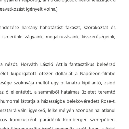
 gyakran felpörög, ám a dialógusok néhol lelassítják a
eavatkozást igényelt volna.)
endezése harsány hahotázást fakaszt, szórakoztat és
ismerünk: vágyaink, megalkuvásaink, kisszerűségeink,
 nézőt: Horváth László Attila fantasztikus beleérző
 élet kuporgatott ötezer dollárját a Napóleon-filmbe
sége szoknyája mellől egy pillanatra kipillantó, zsidó
az ő ellentétét, a semmiből hatalmas üzletet teremtő
umorral láttatja a házasságba belekövéredett Rose-t.
msztárrá válni igyekvő, lelke mélyén azonban hallatlanul
táncos komikusként parádézik Romberger szerepében.