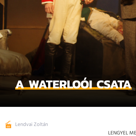
A WATERLOÓI CSATA
Lendvai Zoltán
LENGYEL M