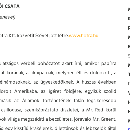
I CSATA
enével)
a Kft. közvetítésével jött létre.
www.hofra.hu
atságos vérbeli bohózatot akart írni, amikor papírra
ját korának, a filmiparnak, melyben élt és dolgozott, a
zélhámosoknak, az ügyeskedőknek. A húszas években
rolt Amerikába, az ígéret földjére; egyikük szolid
 másik az Államok történetének talán legsikeresebb
 csillogása, szemkápráztató díszletei, a Mr. Red körül
yok világa megszédíti a becsületes, jóravaló Mr. Greent,
ág egy kisstílű krakélerek, dilettánsok és lebzselők által