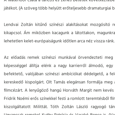
A waterloói csata a táncos és zenés betétek következtében
játékot. (A szöveg több helyütt erőteljesebb dramaturgiai b
Lendvai Zoltán kitűnő színészi alakításokat mozgósító r
kikapcsol. Ám miközben kacagunk a látottakon, magunkra 
lehetetlen kelet-európaiságunk időtlen arca néz vissza ránk.
Az előadás remek színészi munkával örvendezteti meg a
képességgel állítja elénk a nagy karrierről álmodó, egy
befektető, valójában színészi ambíciókat dédelgető, a fele
kereskedő kispolgárt. Olt Tamás elegánsan formálja meg 
filmcézárt. A lenyűgöző hangú Horváth Margit nem kevés h
Fridrik Noémi erős színekkel festi a romlott teremtésből fil
kiszolgáltatott Milittát. Tóth Zoltán László ragyogó 