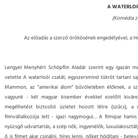
A WATERLOÓ
(Komédia z
Az előadás a szerző örökösének engedélyével, a Hofr
Lengyel Menyhért Schöpflin Aladár szerint egy igazán mul
vetette A waterloói csatát, egyszersmind tükröt tartani sa
Mammon, az “amerikai álom” bűvöletében élőknek, a s
vagyunk - két magyar kisember évekkel ezelőtt kivándo
megélhetést biztosító üzletet hozott létre (szűcs), a
filmvállalkozója lett - igazi nagymogul… A filmipar hamis
nyüzsgő udvartartás, a szép nők, ingyenélők, luxuslakosztál
ő is filmet akar csinálni, híres lenni, nőket hódítani - belev