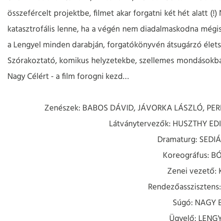
összefércelt projektbe, filmet akar forgatni két hét alatt (
katasztrofális lenne, ha a végén nem diadalmaskodna mégis 
a Lengyel minden darabján, forgatókönyvén átsugárzó élet
Szórakoztató, komikus helyzetekbe, szellemes mondásokba bu
Nagy Célért - a film forogni kezd…
Zenészek:
BABOS DÁVID, JÁVORKA LÁSZLÓ, PER
Látványtervezők: HUSZTHY E
Dramaturg: SED
Koreográfus: B
Zenei vezető:
Rendezőassziszten
Súgó: NAGY 
Ügyelő: LENG