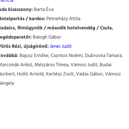
atrícia
Ada kisasszony:
Barta Éva
Hotelportás / kardos:
Petneházy Attila
Radaics, filmügynök / második hotelvendég / Csula,
segédoperatőr:
Balogh Gábor
Vörös Rézi, újságírónő:
Jenei Judit
Továbbá:
Bajusz Emőke, Csontos Noémi, Dubrovka Tamara,
Marcsinák Anikó, Mészáros Tímea, Vámosi Judit, Budai
Norbert, Holló Arnold, Kertész Zsolt, Vadas Gábor, Vámosi
Gergely