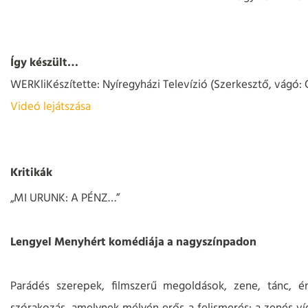
Így készült…
WERKli
Készítette: Nyíregyházi Televízió (Szerkesztő, vágó: 
Videó lejátszása
Kritikák
„MI URUNK: A PÉNZ…”
Lengyel Menyhért komédiája a nagyszínpadon
Parádés szerepek, filmszerű megoldások, zene, tánc, é