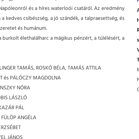
P
!) Napóleonról és a híres waterloói csatáról. Az eredmény
a kedves csibészség, a jó szándék, a talpraesettség, és
szeretet és humánum.
rkolt élethalálharc a mágikus pénzért, a túlélésért, a
LINGER TAMÁS, ROSKÓ BÉLA, TAMÁS ATTILA
DIT és PÁLÓCZY MAGDOLNA
IÁNSZKY NÓRA
ÓBIS LÁSZLÓ
 KAZÁR PÁL
s: FÜLÖP ANGÉLA
ERZSÉBET
YEL JÁNOS