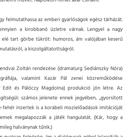
énelmi művet: Napóleon-filmet akar csinálni.
y felmutathassa az emberi gyarlóságok egész tárházát.
mennyien a kirobbanó üzletre várnak. Lengyel a nagy
 elé tart görbe tükröt: humoros, ám valójában keserű
mutatásról, a kiszolgáltatottságról.
Lendvai Zoltán rendezése (dramaturg Sediánszky Nóra)
gráfiája, valamint Kazár Pál zenei közreműködése
y Edit és Pálóczy Magdolna) produkció jön létre. Az
gítségül: számos jelenete ennek jegyében, „gyorsított
e-fehér inzertek is a korabeli mozielőadások imitációját
elemek megalapozzák a játék hangulatát. (Kár, hogy a
mileg halványnak tűnik.)