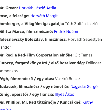
Mr. Green:
Horváth László Attila
Rose, a felesége:
Horváth Margit
Romberger, a Világfilm igazgatója:
Tóth Zoltán László
Militta Marco, filmszínésznő:
Fridrik Noémi
Boleszlavszky Boleszlav, filmszínész:
Horváth Sebestyén
Sándor
Mr. Red, a Red-Film Corporation elnöke:
Olt Tamás
Turóczy, forgatókönyv író / első hotelvendég:
Fellinger
Domonkos
Végh, filmrendező / egy utas:
Vaszkó Bence
Hudacsek, filmszínész / egy német úr:
Nagyidai Gergő
König, operatőr / egy francia:
Illyés Ákos
Ms. Phillips, Mr. Red titkárnője / Kuncsákné:
Kuthy