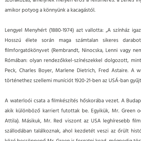
szórakozás, amelynek mélyén erős a felismerés: a zenés ví
amikor potyog a könnyünk a kacagástól.
Lengyel Menyhért (1880-1974) azt vallotta: „A színház ig
Hosszú élete során maga számtalan sikeres darabot
filmforgatókönyvet (Rembrandt, Ninocska, Lenni vagy nem 
Rómában: olyan rendezőkkel-színészekkel dolgozott, mint 
Peck, Charles Boyer, Marlene Dietrich, Fred Astaire. A w
történethez szellemi muníciót 1920-21-ben az USÁ-ban gyűjt
A waterloói csata a filmkészítés hőskorába vezet. A Buda
akik különböző karriert futottak be. Egyikük, Mr. Green o
Attila). Másikuk, Mr. Red viszont az USA leghíresebb film
szállodában találkoznak, ahol kezdetét veszi az őrült histó