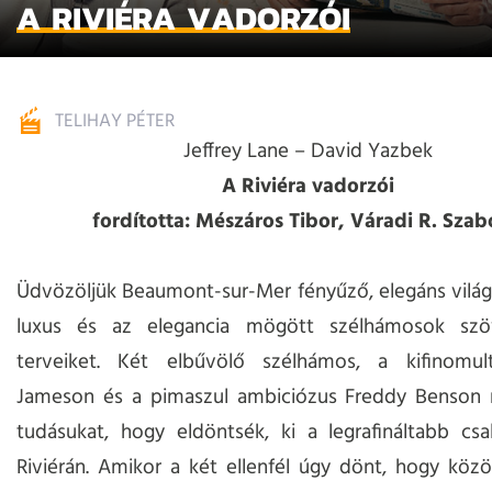
A RIVIÉRA VADORZÓI
TELIHAY PÉTER
Jeffrey Lane – David Yazbek
A Riviéra vadorzói
fordította: Mészáros Tibor, Váradi R. Szab
Üdvözöljük Beaumont-sur-Mer fényűző, elegáns világ
luxus és az elegancia mögött szélhámosok szö
terveiket. Két elbűvölő szélhámos, a kifinomu
Jameson és a pimaszul ambiciózus Freddy Benson 
tudásukat, hogy eldöntsék, ki a legrafináltabb csa
Riviérán. Amikor a két ellenfél úgy dönt, hogy köz