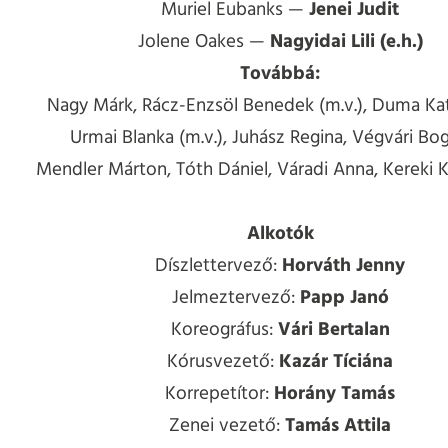
Muriel Eubanks —
Jenei Judit
Jolene Oakes —
Nagyidai Lili (e.h.)
Továbbá:
Nagy Márk, Rácz-Enzsöl Benedek (m.v.), Duma Kata
Urmai Blanka (m.v.), Juhász Regina, Végvári Bog
Mendler Márton, Tóth Dániel, Váradi Anna, Kereki K
Alkotók
Díszlettervező:
Horváth Jenny
Jelmeztervező:
Papp Janó
Koreográfus:
Vári Bertalan
Kórusvezető:
Kazár Tíciána
Korrepetítor:
Horány Tamás
Zenei vezető:
Tamás Attila