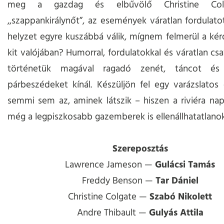
meg a gazdag és elbűvölő Christine Colg
,,szappankirálynőt”, az események váratlan fordulato
helyzet egyre kuszábbá válik, mígnem felmerül a kérdé
kit valójában? Humorral, fordulatokkal és váratlan csa
történetük magával ragadó zenét, táncot és 
párbeszédeket kínál. Készüljön fel egy varázslatos 
semmi sem az, aminek látszik – hiszen a riviéra nap
még a legpiszkosabb gazemberek is ellenállhatatlano
Szereposztás
Lawrence Jameson —
Gulácsi Tamás
Freddy Benson —
Tar Dániel
Christine Colgate —
Szabó Nikolett
Andre Thibault —
Gulyás Attila