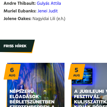
Andre Thibault:
Gulyás Attila
Muriel Eubanks:
Jenei Judit
Jolene Oakes:
Nagyidai Lili (e.h.)
FRISS HÍREK
6
5
AUG
AUG
NÉPSZERŰ
A JUBILEUMI
ELŐADÁSOK
FESZTIVÁL
BÉRLETSZÜNETBEN
KULISSZATITK
SZEPTEMBERBEN A
KIRJÁK RÓBE