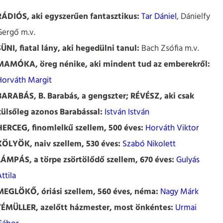
RÁDIÓS, aki egyszerűen fantasztikus:
Tar Dániel
, Dánielfy
Gergő m.v.
SÜNI, fiatal lány, aki hegedülni tanul:
Bach Zsófia m.v.
MAMÓKA, öreg nénike, aki mindent tud az emberekről:
Horváth Margit
BARABÁS, B. Barabás, a gengszter; RÉVÉSZ, aki csak
külsőleg azonos Barabással:
István István
HERCEG, finomlelkű szellem, 500 éves:
Horváth Viktor
KÖLYÖK, naiv szellem, 530 éves:
Szabó Nikolett
LÁMPÁS, a törpe zsörtölődő szellem, 670 éves:
Gulyás
ttila
MEGLÖKŐ, óriási szellem, 560 éves, néma:
Nagy Márk
TÉMÜLLER, azelőtt házmester, most önkéntes:
Urmai