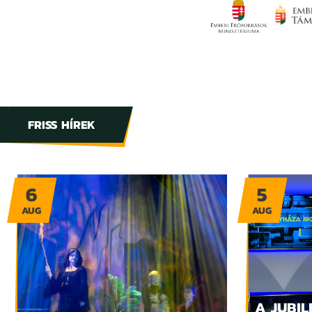
FRISS HÍREK
6
5
AUG
AUG
A JUBIL