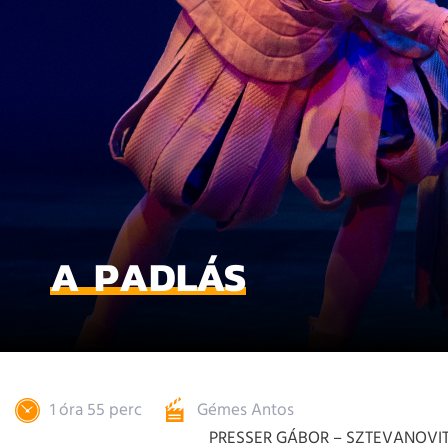
A PADLÁS
1 óra 55 perc
Gémes Antos
PRESSER GÁBOR – SZTEVANOVI