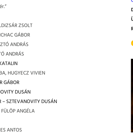
r.”
OLDIZSÁR ZSOLT
MICHAC GÁBOR
OSZTÓ ANDRÁS
NTÓ ANDRÁS
KATALIN
ABA, HUGYECZ VIVIEN
ER GÁBOR
NOVITY DUSÁN
R – SZTEVANOVITY DUSÁN
s: FÜLÖP ANGÉLA
MES ANTOS