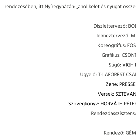
rendezésében, itt Nyíregyházán: „ahol kelet és nyugat összeé
Díszlettervező: B
Jelmeztervező: 
Koreográfus: F
Grafikus: CSO
Súgó:
VIGH 
Ügyelő: T-LAFOREST CS
Zene: PRESS
Versek: SZTEVA
Szövegkönyv: HORVÁTH PÉTE
Rendezőassziszten
Rendező: GÉ