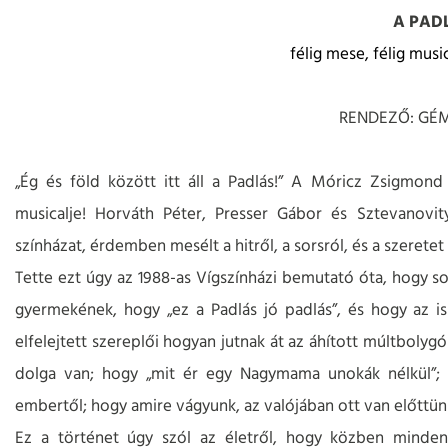
A PAD
félig mese, félig musi
RENDEZŐ: GÉ
„Ég és föld között itt áll a Padlás!” A Móricz Zsigmond
musicalje! Horváth Péter, Presser Gábor és Sztevanovit
színházat, érdemben mesélt a hitről, a sorsról, és a szeretet 
Tette ezt úgy az 1988-as Vígszínházi bemutató óta, hogy so
gyermekének, hogy „ez a Padlás jó padlás”, és hogy az i
elfelejtett szereplői hogyan jutnak át az áhított múltbolyg
dolga van; hogy „mit ér egy Nagymama unokák nélkül”; 
embertől; hogy amire vágyunk, az valójában ott van előttün
Ez a történet úgy szól az életről, hogy közben minden