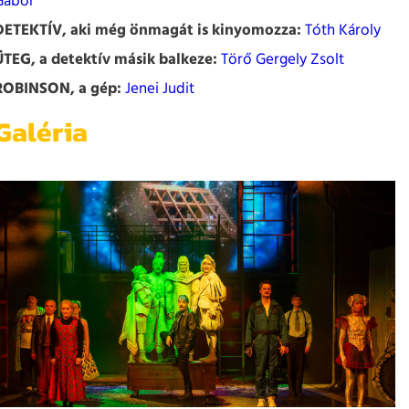
Gábor
DETEKTÍV, aki még önmagát is kinyomozza:
Tóth Károly
ÜTEG, a detektív másik balkeze:
Törő Gergely Zsolt
ROBINSON, a gép:
Jenei Judit
Galéria