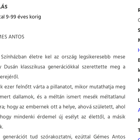
LÁS
cal 9-99 éves korig
MES ANTOS
 Színházban életre kel az ország legsikeresebb mese
y Dusán klasszikusa generációkkal szerettette meg a
erejéről.
k ezer felnőtt várta a pillanatot, mikor mutathatja meg
smert dallamok, és a méltán ismert mesék méltatlanul
óra; hogy az embernek ott a helye, ahová született, ahol
A
hogy mindenki érdemel új esélyt az élettől, a másik
k.
 generációt tud szórakoztatni, ezúttal Gémes Antos