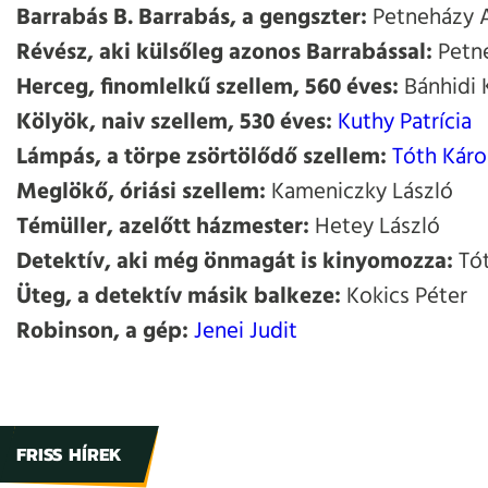
Barrabás B. Barrabás, a gengszter:
Petneházy A
Révész, aki külsőleg azonos Barrabással:
Petne
Herceg, finomlelkű szellem, 560 éves:
Bánhidi K
Kölyök, naiv szellem, 530 éves:
Kuthy Patrícia
Lámpás, a törpe zsörtölődő szellem:
Tóth Káro
Meglökő, óriási szellem:
Kameniczky László
Témüller, azelőtt házmester:
Hetey László
Detektív, aki még önmagát is kinyomozza:
Tót
Üteg, a detektív másik balkeze:
Kokics Péter
Robinson, a gép:
Jenei Judit
FRISS HÍREK