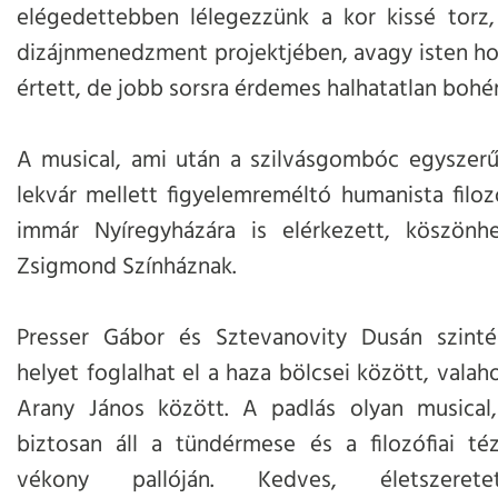
elégedettebben lélegezzünk a kor kissé torz, 
dizájnmenedzment projektjében, avagy isten h
értett, de jobb sorsra érdemes halhatatlan bohé
A musical, ami után a szilvásgombóc egyszerű f
lekvár mellett figyelemreméltó humanista filozó
immár Nyíregyházára is elérkezett, köszön
Zsigmond Színháznak.
Presser Gábor és Sztevanovity Dusán szint
helyet foglalhat el a haza bölcsei között, valah
Arany János között. A padlás olyan musical
biztosan áll a tündérmese és a filozófiai té
vékony pallóján. Kedves, életszeret