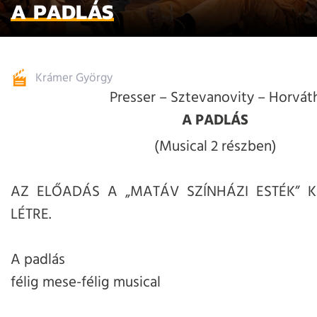
A PADLÁS
Krámer György
Presser – Sztevanovity – Horvát
A PADLÁS
(Musical 2 részben)
AZ ELŐADÁS A „MATÁV SZÍNHÁZI ESTÉK” K
LÉTRE.
A padlás
félig mese-félig musical