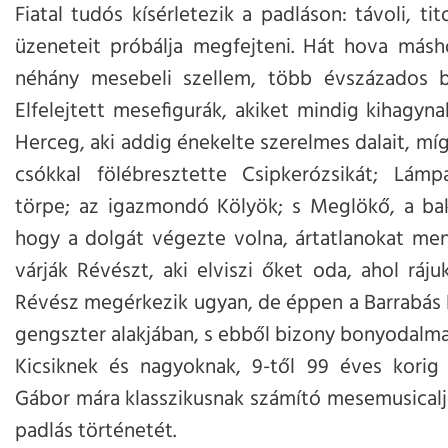
Fiatal tudós kísérletezik a padláson: távoli, t
üzeneteit próbálja megfejteni. Hát hova másh
néhány mesebeli szellem, több évszázados 
Elfelejtett mesefigurák, akiket mindig kihagyn
Herceg, aki addig énekelte szerelmes dalait, mí
csókkal fölébresztette Csipkerózsikát; Lámp
törpe; az igazmondó Kölyök; s Meglökő, a bak
hogy a dolgát végezte volna, ártatlanokat men
várják Révészt, aki elviszi őket oda, ahol ráju
Révész megérkezik ugyan, de éppen a Barrabás 
gengszter alakjában, s ebből bizony bonyodal
Kicsiknek és nagyoknak, 9-től 99 éves korig 
Gábor mára klasszikusnak számító mesemusicaljé
padlás történetét.