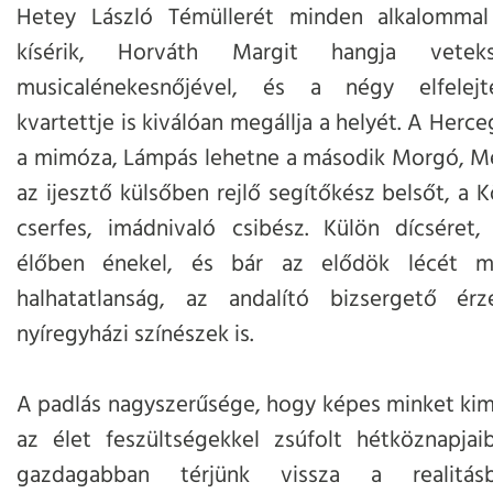
Hetey László Témüllerét minden alkalommal
kísérik, Horváth Margit hangja veteks
musicalénekesnőjével, és a négy elfelejt
kvartettje is kiválóan megállja a helyét. A Herc
a mimóza, Lámpás lehetne a második Morgó, M
az ijesztő külsőben rejlő segítőkész belsőt, a 
cserfes, imádnivaló csibész. Külön dícséret
élőben énekel, és bár az elődök lécét m
halhatatlanság, az andalító bizsergető érz
nyíregyházi színészek is.
A padlás nagyszerűsége, hogy képes minket kim
az élet feszültségekkel zsúfolt hétköznapjai
gazdagabban térjünk vissza a realitásb