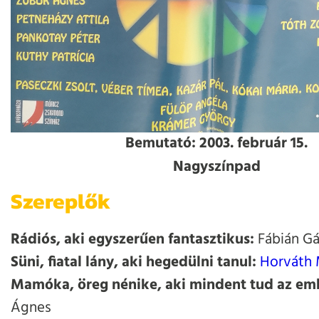
Bemutató: 2003. február 15.
Nagyszínpad
Szereplők
Rádiós, aki egyszerűen fantasztikus:
Fábián G
Süni, fiatal lány, aki hegedülni tanul:
Horváth 
Mamóka, öreg nénike, aki mindent tud az em
Ágnes