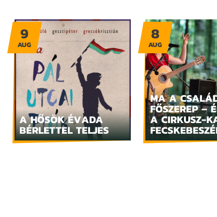
9
8
AUG
AUG
MA A CSALÁ
FŐSZEREP – 
A HŐSÖK ÉVADA
A CIRKUSZ-K
BÉRLETTEL TELJES
FECSKEBESZÉ