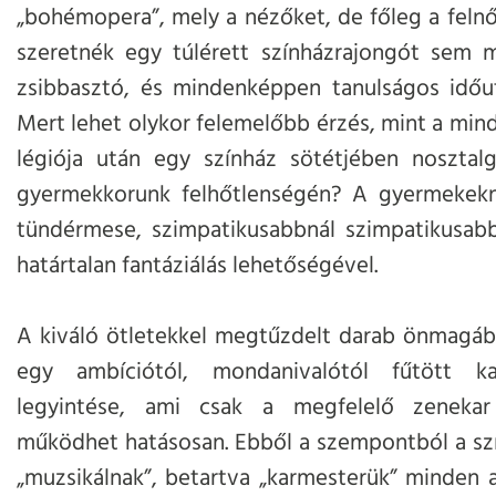
„bohémopera”, mely a nézőket, de főleg a feln
szeretnék egy túlérett színházrajongót sem 
zsibbasztó, és mindenképpen tanulságos időuta
Mert lehet olykor felemelőbb érzés, mint a min
légiója után egy színház sötétjében nosztalg
gyermekkorunk felhőtlenségén? A gyermekek
tündérmese, szimpatikusabbnál szimpatikusabb
határtalan fantáziálás lehetőségével.
A kiváló ötletekkel megtűzdelt darab önmagáb
egy ambíciótól, mondanivalótól fűtött ka
legyintése, ami csak a megfelelő zenekar
működhet hatásosan. Ebből a szempontból a sz
„muzsikálnak”, betartva „karmesterük” minden a