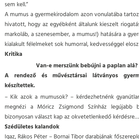
sem kell.”
A mumus a gyermekirodalom azon vonulatába tartozi
hivatott, hogy az egyébként általunk kieszelt riogatá
markoláb, a szenesember, a mumus!) hatására a gye
kialakult félelmeket sok humorral, kedvességgel eloszl
Kritika
Van-e merszünk bebújni a paplan alá?
A rendező és művésztársai látványos gyerm
készítettek.
– Kik azok a mumusok? – kérdezhetnénk gyanútlanu
megnézi a Móricz Zsigmond Színház legújabb b
bizonyosan választ kap az okvetetlenkedő kérdésre…
Szédületes kalandok
Igaz, Rákos Péter – Bornai Tibor darabjának főszerepl