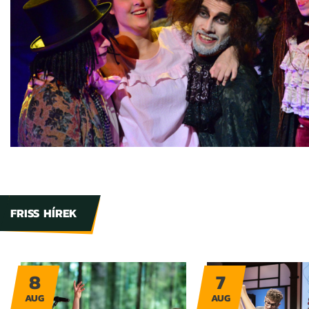
FRISS HÍREK
8
7
AUG
AUG