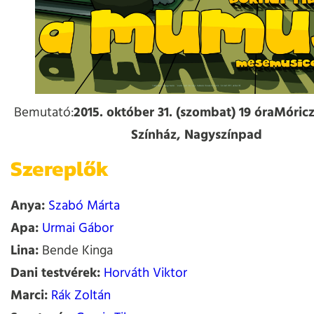
Bemutató:
2015. október 31. (szombat) 19 óraMóri
Színház, Nagyszínpad
Szereplők
Anya:
Szabó Márta
Apa:
Urmai Gábor
Lina:
Bende Kinga
Dani testvérek:
Horváth Viktor
Marci:
Rák Zoltán