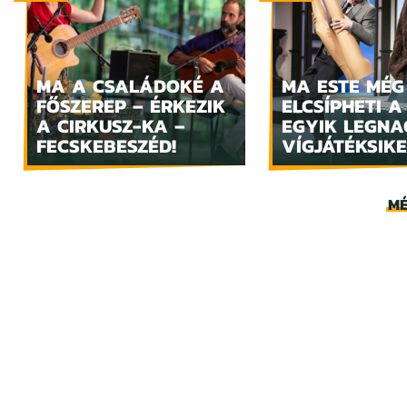
MA A CSALÁDOKÉ A
MA ESTE MÉG
FŐSZEREP – ÉRKEZIK
ELCSÍPHETI A
A CIRKUSZ-KA –
EGYIK LEGN
FECSKEBESZÉD!
VÍGJÁTÉKSIKE
MÉ