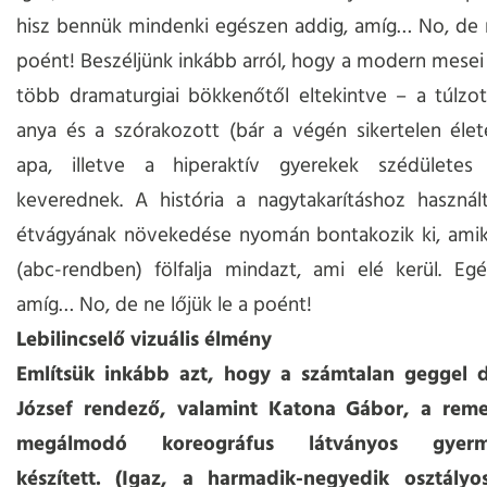
hisz bennük mindenki egészen addig, amíg… No, de n
poént! Beszéljünk inkább arról, hogy a modern mesei
több dramaturgiai bökkenőtől eltekintve – a túlzo
anya és a szórakozott (bár a végén sikertelen élet
apa, illetve a hiperaktív gyerekek szédületes
keverednek. A história a nagytakarításhoz használ
étvágyának növekedése nyomán bontakozik ki, amiko
(abc-rendben) fölfalja mindazt, ami elé kerül. Eg
amíg… No, de ne lőjük le a poént!
Lebilincselő vizuális élmény
Említsük inkább azt, hogy a számtalan geggel 
József rendező, valamint Katona Gábor, a rem
megálmodó koreográfus látványos gyerme
készített. (Igaz, a harmadik-negyedik osztályo