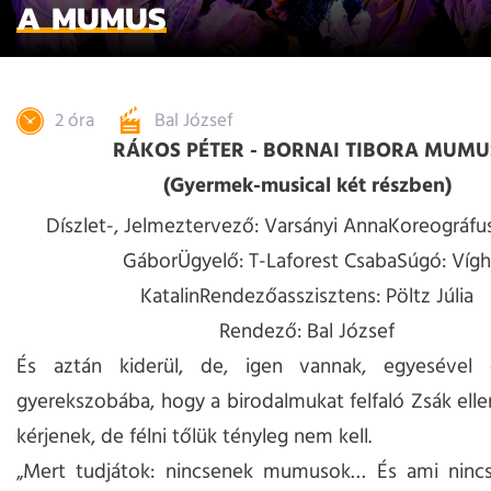
A MUMUS
2 óra
Bal József
RÁKOS PÉTER - BORNAI TIBORA MUMU
(Gyermek-musical két részben)
Díszlet-, Jelmeztervező: Varsányi Anna
Koreográfu
GáborÜgyelő: T-Laforest CsabaSúgó: Vígh
KatalinRendezőasszisztens: Pöltz Júlia
Rendező: Bal József
És aztán kiderül, de, igen vannak, egyesével
gyerekszobába, hogy a birodalmukat felfaló Zsák elle
kérjenek, de félni tőlük tényleg nem kell.
„Mert tudjátok: nincsenek mumusok… És ami nincs, 