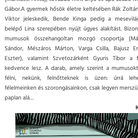
Gábor.A gyermek hősök életre keltésében Rák Zoltá
Viktor jeleskedik, Bende Kinga pedig a mesevilá
belépő Lina szerepében nyújt ügyes alakítást. Bizo
mumusok összehangoltan mozgó csoportja (Mát
Sándor, Mészáros Márton, Varga Csilla, Bajusz E
Eszter), valamint Szvetozárként Gyuris Tibor a f
kedvence lesz. A darab, amely szerint a mumusokt
félni, nekünk, felnőtteknek is üzen: úrrá leh
félelmeinken és szorongásainkon, csak legyen merszü
paplan alá…