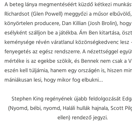
A beteg lánya megmentéséért küzdő kétkezi munkás
Richardsot (Glen Powell) meggyőzi a műsor elbűvölő,
könyörtelen producere, Dan Killian (Josh Brolin), hogy
esélyként szálljon be a játékba. Ám Ben kitartása, ösz
keménysége révén váratlanul közönségkedvenc lesz 
fenyegetés az egész rendszerre. A nézettséggel együt
mértéke is az egekbe szökik, és Bennek nem csak a 
eszén kell túljárnia, hanem egy országén is, hiszen mi
mániákusan lesi, hogy mikor fog elbukni…
Stephen King regényének újabb feldolgozását Edg
(Nyomd, bébi, nyomd, Haláli hullák hajnala, Scott Pilg
ellen) rendező jegyzi.