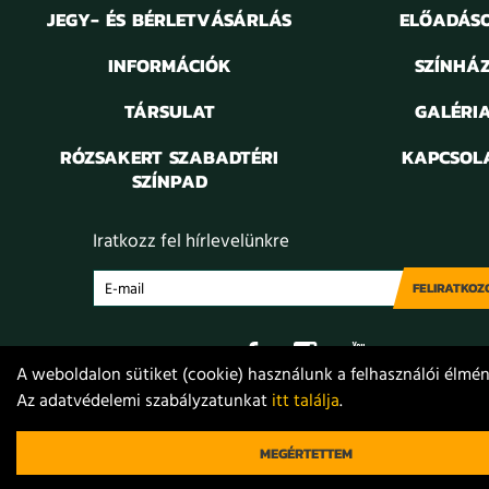
JEGY- ÉS BÉRLETVÁSÁRLÁS
ELŐADÁS
INFORMÁCIÓK
SZÍNHÁ
TÁRSULAT
GALÉRI
RÓZSAKERT SZABADTÉRI
KAPCSOL
SZÍNPAD
Iratkozz fel hírlevelünkre
FELIRATKOZ
A weboldalon sütiket (cookie) használunk a felhasználói élmény
Az adatvédelemi szabályzatunkat
itt találja
.
Adatvédelem
Jogi nyilatkozat
Projektek
Közérdekű
© 2021. Móricz Zsigmond Színház
MEGÉRTETTEM