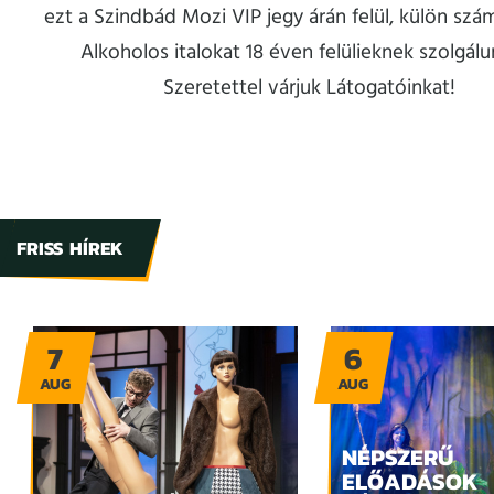
ezt a Szindbád Mozi VIP jegy árán felül, külön szám
Alkoholos italokat 18 éven felülieknek szolgálun
Szeretettel várjuk Látogatóinkat!
FRISS HÍREK
7
6
AUG
AUG
NÉPSZERŰ
ELŐADÁSOK