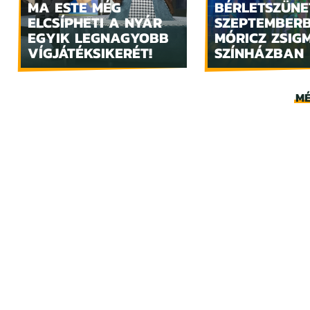
MA ESTE MÉG
BÉRLETSZÜNE
ELCSÍPHETI A NYÁR
SZEPTEMBER
EGYIK LEGNAGYOBB
MÓRICZ ZSIG
VÍGJÁTÉKSIKERÉT!
SZÍNHÁZBAN
MÉ