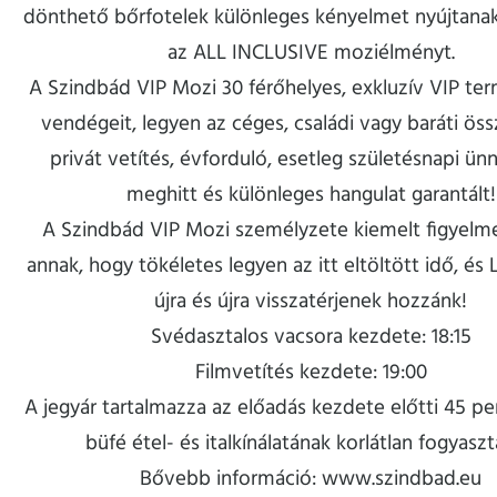
dönthető bőrfotelek különleges kényelmet nyújtanak,
az ALL INCLUSIVE moziélményt.
A Szindbád VIP Mozi 30 férőhelyes, exkluzív VIP ter
vendégeit, legyen az céges, családi vagy baráti öss
privát vetítés, évforduló, esetleg születésnapi ün
meghitt és különleges hangulat garantált!
A Szindbád VIP Mozi személyzete kiemelt figyelme
annak, hogy tökéletes legyen az itt eltöltött idő, és
újra és újra visszatérjenek hozzánk!
Svédasztalos vacsora kezdete: 18:15
Filmvetítés kezdete: 19:00
A jegyár tartalmazza az előadás kezdete előtti 45 pe
büfé étel- és italkínálatának korlátlan fogyaszt
Bővebb információ: www.szindbad.eu