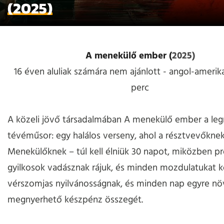
(2025)
A menekülő ember (
2025)
16 éven aluliak számára nem ajánlott - angol-amerikai 
perc
A közeli jövő társadalmában A menekülő ember a le
tévéműsor: egy halálos verseny, ahol a résztvevőknek
Menekülőknek – túl kell élniük 30 napot, miközben pr
gyilkosok vadásznak rájuk, és minden mozdulatukat kö
vérszomjas nyilvánosságnak, és minden nap egyre növ
megnyerhető készpénz összegét.