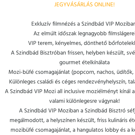
JEGYVÁSÁRLÁS ONLINE!
Exkluzív filmnézés a Szindbád VIP Moziba
Az elmúlt időszak legnagyobb filmslágere
VIP terem, kényelmes, dönthető bőrfotelek
A Szindbád Bisztróban frissen, helyben készült, sv
gourmet ételkínálata
Mozi-büfé csomagajánlat (popcorn, nachos, üdítők, 
Különleges családi és céges rendezvényhelyszín, ta
A Szindbád VIP Mozi all inclusive moziélményt kínál a
valami különlegesre vágynak!
A Szindbád VIP Moziban a Szindbád Bisztró séfj
megálmodott, a helyszínen készült, friss kulináris éte
mozibüfé csomagajánlat, a hangulatos lobby és a 