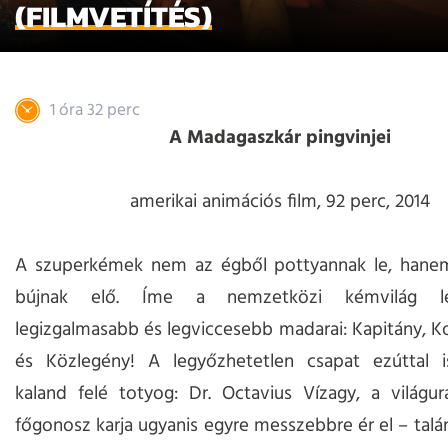
(FILMVETÍTÉS)
1 óra 32 perc
A Madagaszkár pingvinjei
amerikai animációs film, 92 perc, 2014
A szuperkémek nem az égből pottyannak le, hanem
bújnak elő. Íme a nemzetközi kémvilág leg
legizgalmasabb és legviccesebb madarai: Kapitány, Ko
és Közlegény! A legyőzhetetlen csapat ezúttal is
kaland felé totyog: Dr. Octavius Vízagy, a világu
főgonosz karja ugyanis egyre messzebbre ér el – talá