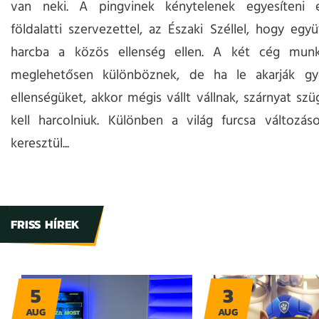
van neki. A pingvinek kénytelenek egyesíteni 
földalatti szervezettel, az Északi Széllel, hogy együ
harcba a közös ellenség ellen. A két cég mun
meglehetősen különböznek, de ha le akarják gy
ellenségüket, akkor mégis vállt vállnak, szárnyat sz
kell harcolniuk. Különben a világ furcsa változá
keresztül...
FRISS HÍREK
5
3
AUG
AUG