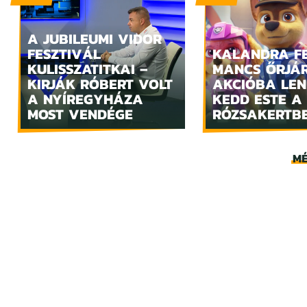
A JUBILEUMI VIDOR
FESZTIVÁL
KALANDRA FE
KULISSZATITKAI –
MANCS ŐRJÁ
KIRJÁK RÓBERT VOLT
AKCIÓBA LE
A NYÍREGYHÁZA
KEDD ESTE A
MOST VENDÉGE
RÓZSAKERTB
MÉ