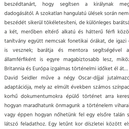
beszédtanárt, hogy segítsen a királynak megs
dadogásától. A szokatlan hangulatú ülések során ne
beszédét sikerül tökéletesíteni, de különleges barátsá
a két, merőben eltérő alkatú és hátterű férfi közö
tanítvány együtt nemcsak fonetikai órákat, de igazi 
is vesznek; barátja és mentora segítségével 
államférfiként is egyre magabiztosabb lesz, mik
Britannia és Európa izgalmas történelmi időket él át…
David Seidler műve a négy Oscar-díjjal jutalmazot
adaptációja, mely az elmúlt években számos színpad
korhű dokumentumokra épülő történet arra keresi
hogyan maradhatunk önmagunk a történelem viharai
vagy éppen hogyan nőhetünk fel egy elsőre talán s
látszó feladathoz. Egy letűnt kor díszletei között e