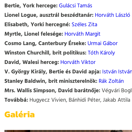
Bertie, York hercege:
Gulácsi Tamás
Lionel Logue, ausztrál beszédtanár:
Horváth László 
Elisabeth, Yorki hercegné:
Széles Zita
Myrtle, Lionel felesége:
Horváth Margit
Cosmo Lang, Canterbury Érseke:
Urmai Gábor
Winston Churchill, brit politikus:
Tóth Károly
David, Walesi herceg:
Horváth Viktor
V. György Király, Bertie és David apja:
István Istvá
Stanley Baldwin, brit miniszterelnök:
Rák Zoltán
Mrs. Wallis Simpson, David barátnője:
Végvári Bogl
Továbbá:
Hugyecz Vivien, Bánhidi Péter, Jakab Attila
Galéria