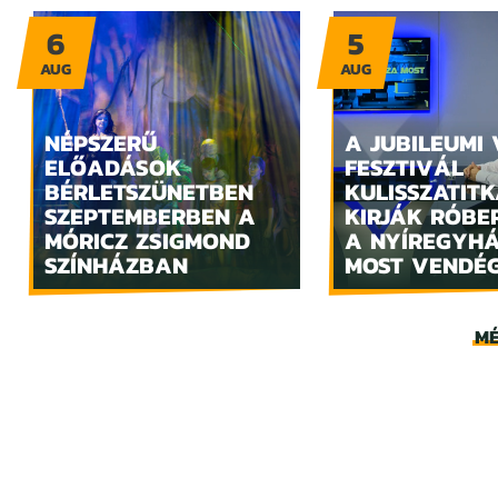
6
5
AUG
AUG
NÉPSZERŰ
A JUBILEUMI
ELŐADÁSOK
FESZTIVÁL
BÉRLETSZÜNETBEN
KULISSZATITK
SZEPTEMBERBEN A
KIRJÁK RÓBE
MÓRICZ ZSIGMOND
A NYÍREGYH
SZÍNHÁZBAN
MOST VENDÉ
MÉ