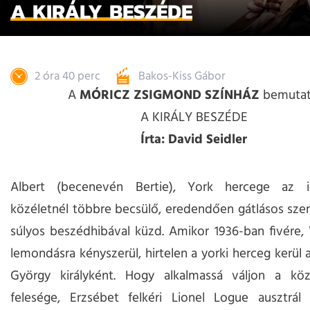
A KIRÁLY BESZÉDE
2 óra 40 perc
Bakos-Kiss Gábor
A
MÓRICZ ZSIGMOND SZÍNHÁZ
bemutat
A KIRÁLY BESZÉDE
Írta: David Seidler
Albert (becenevén Bertie), York hercege az i
közéletnél többre becsülő, eredendően gátlásos szem
súlyos beszédhibával küzd. Amikor 1936-ban fivére, 
lemondásra kényszerül, hirtelen a yorki herceg kerül a
György királyként. Hogy alkalmassá váljon a közs
felesége, Erzsébet felkéri Lionel Logue ausztrál 