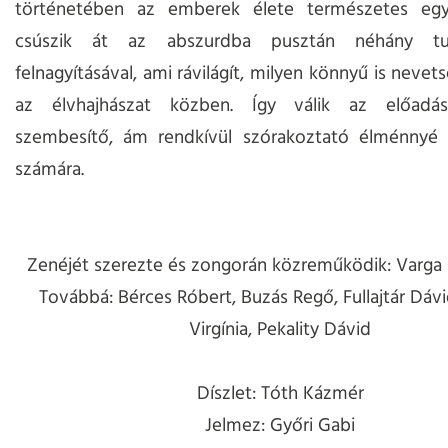
történetében az emberek élete természetes egy
csúszik át az abszurdba pusztán néhány tul
felnagyításával, ami rávilágít, milyen könnyű is nevet
az élvhajhászat közben. Így válik az előadás
szembesítő, ám rendkívül szórakoztató élménnyé
számára.
Zenéjét szerezte és zongorán közreműködik: Varga 
Továbbá: Bérces Róbert, Buzás Regő, Fullajtár Dávi
Virgínia, Pekality Dávid
Díszlet: Tóth Kázmér
Jelmez: Győri Gabi