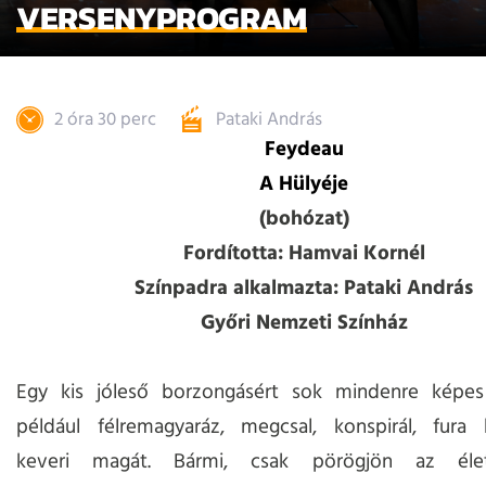
VERSENYPROGRAM
2 óra 30 perc
Pataki András
Feydeau
A Hülyéje
(bohózat)
Fordította: Hamvai Kornél
Színpadra alkalmazta: Pataki András
Győri Nemzeti Színház
Egy kis jóleső borzongásért sok mindenre képe
például félremagyaráz, megcsal, konspirál, fura 
keveri magát. Bármi, csak pörögjön az éle