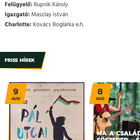
Felügyelő:
Rupnik Károly
Igazgató:
Maszlay István
Charlotte:
Kovács Boglárka e.h.
FRISS HÍREK
9
8
AUG
AUG
MA A CSALÁ
FŐSZEREP – 