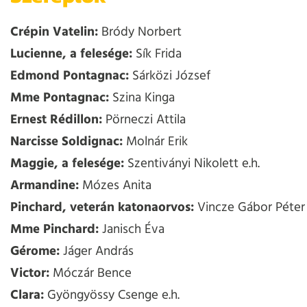
Crépin Vatelin:
Bródy Norbert
Lucienne, a felesége:
Sík Frida
Edmond Pontagnac:
Sárközi József
Mme Pontagnac:
Szina Kinga
Ernest Rédillon:
Pörneczi Attila
Narcisse Soldignac:
Molnár Erik
Maggie, a felesége:
Szentiványi Nikolett e.h.
Armandine:
Mózes Anita
Pinchard, veterán katonaorvos:
Vincze Gábor Péter
Mme Pinchard:
Janisch Éva
Gérome:
Jáger András
Victor:
Móczár Bence
Clara:
Gyöngyössy Csenge e.h.