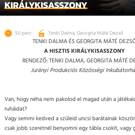
KIRÁLYKISASSZONY
50 perc
Tenki Dalma, Georgita Máté Dezső
TENKI DALMA ÉS GEORGITA MÁTÉ DEZS
A HISZTIS KIRÁLYKISASSZONY
RENDEZŐ: TENKI DALMA, GEORGITA MÁTÉ D
Jurányi Produkciós Közösségi Inkubátorh
Van, hogy néha nem pakolod el magad után a játékaid
ruháidat?
Vagy semmi kedved a szüleid uncsi barátainak köszö
csak jobb szeretnél benyomni egy tábla csokit, vagy 