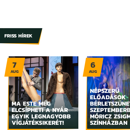
FRISS HÍREK
7
6
AUG
AUG
NÉPSZERŰ
ELŐADÁSOK
MA ESTE MÉG
BÉRLETSZÜNE
ELCSÍPHETI A NYÁR
SZEPTEMBER
EGYIK LEGNAGYOBB
MÓRICZ ZSIG
VÍGJÁTÉKSIKERÉT!
SZÍNHÁZBAN