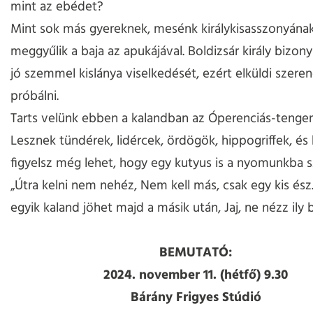
mint az ebédet?
Mint sok más gyereknek, mesénk királykisasszonyának
meggyűlik a baja az apukájával. Boldizsár király bizon
jó szemmel kislánya viselkedését, ezért elküldi szere
próbálni.
Tarts velünk ebben a kalandban az Óperenciás-tengere
Lesznek tündérek, lidércek, ördögök, hippogriffek, és 
figyelsz még lehet, hogy egy kutyus is a nyomunkba s
„Útra kelni nem nehéz, Nem kell más, csak egy kis ész
egyik kaland jöhet majd a másik után, Jaj, ne nézz ily 
BEMUTATÓ:
2024. november 11. (hétfő) 9.30
Bárány Frigyes Stúdió