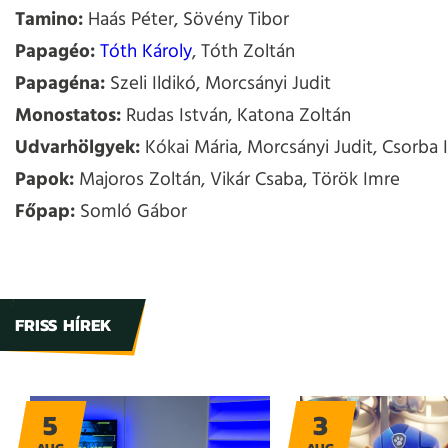
Tamino:
Haás Péter, Sövény Tibor
Papagéo:
Tóth Károly
, Tóth Zoltán
Papagéna:
Szeli Ildikó, Morcsányi Judit
Monostatos:
Rudas István, Katona Zoltán
Udvarhölgyek:
Kókai Mária, Morcsányi Judit, Csorba 
Papok:
Majoros Zoltán, Vikár Csaba, Török Imre
Főpap:
Somló Gábor
FRISS HÍREK
5
3