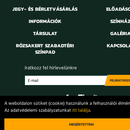
JEGY- ÉS BÉRLETVÁSÁRLÁS
ELŐADÁS
INFORMÁCIÓK
SZÍNHÁ
TÁRSULAT
GALÉRI
RÓZSAKERT SZABADTÉRI
KAPCSOL
SZÍNPAD
Iratkozz fel hírlevelünkre
FELIRATKOZ
A weboldalon sütiket (cookie) használunk a felhasználói élmény
Az adatvédelemi szabályzatunkat
itt találja
.
Adatvédelem
Jogi nyilatkozat
Projektek
Közérdekű
© 2021. Móricz Zsigmond Színház
MEGÉRTETTEM