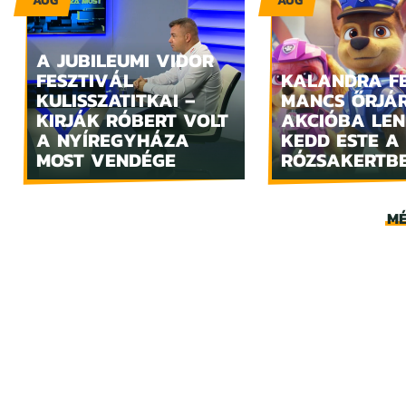
AUG
AUG
A JUBILEUMI VIDOR
FESZTIVÁL
KALANDRA FE
KULISSZATITKAI –
MANCS ŐRJÁ
KIRJÁK RÓBERT VOLT
AKCIÓBA LE
A NYÍREGYHÁZA
KEDD ESTE A
MOST VENDÉGE
RÓZSAKERTB
MÉ