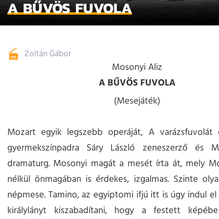
A BŰVÖS FUVOLA
Zoltán Gábor
Mosonyi Aliz
A BŰVÖS FUVOLA
(Mesejáték)
Mozart egyik legszebb operáját, A varázsfuvolát 
gyermekszínpadra Sáry László zeneszerző és M
dramaturg. Mosonyi magát a mesét írta át, mely Mo
nélkül önmagában is érdekes, izgalmas. Szinte oly
népmese. Tamino, az egyiptomi ifjú itt is úgy indul el
királylányt kiszabadítani, hogy a festett képébe