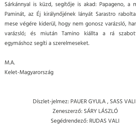
Sárkánnyal is küzd, segítője is akad: Papageno, a
Paminát, az Éj királynőjének lányát Sarastro rabolta 
mese végére kiderül, hogy nem gonosz varázsló, ha
varázsló; és miután Tamino kiállta a rá szabot
egymáshoz segíti a szerelmeseket.
M.A.
Kelet-Magyarország
Díszlet-jelmez: PAUER GYULA , SASS VAL
Zeneszerző: SÁRY LÁSZLÓ
Segédrendező: RUDAS VALI