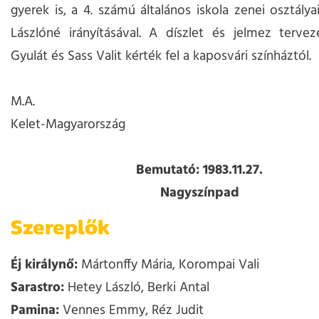
gyerek is, a 4. számú általános iskola zenei osztálya
Lászlóné irányításával. A díszlet és jelmez terve
Gyulát és Sass Valit kérték fel a kaposvári színháztól.
M.A.
Kelet-Magyarország
Bemutató: 1983.11.27.
Nagyszínpad
Szereplők
Éj királynő:
Mártonffy Mária, Korompai Vali
Sarastro:
Hetey László, Berki Antal
Pamina:
Vennes Emmy, Réz Judit