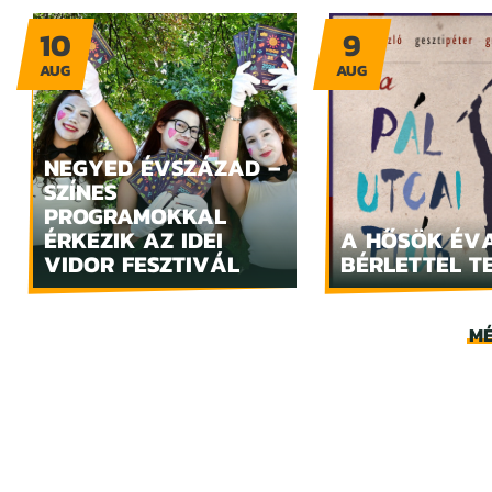
10
9
AUG
AUG
NEGYED ÉVSZÁZAD –
SZÍNES
PROGRAMOKKAL
ÉRKEZIK AZ IDEI
A HŐSÖK ÉV
VIDOR FESZTIVÁL
BÉRLETTEL T
MÉ