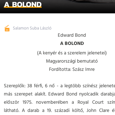
A BOLOND
Salamon Suba László
Edward Bond
A BOLOND
(A kenyér és a szerelem jelenetei)
Magyarországi bemutató
Fordította: Szász Imre
Szereplők: 38 férfi, 6 nő - a legtöbb színész jelene
más szerepet alakít. Edward Bond nyolcadik darabj
először 1975. novemberében a Royal Court szí
látható. A darab a 19. századi költő, John Clare é