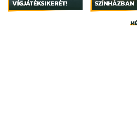
VÍGJÁTÉKSIKERÉT!
SZÍNHÁZBAN
MÉ