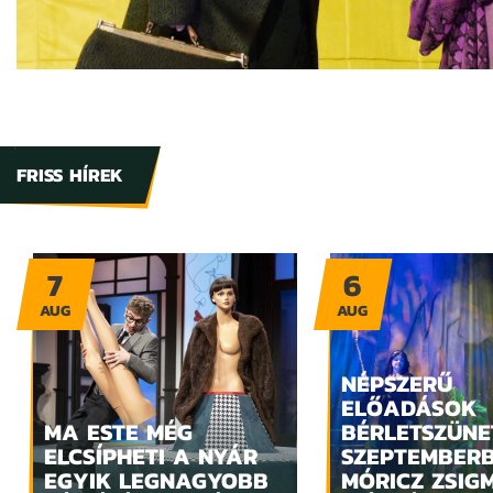
FRISS HÍREK
7
6
AUG
AUG
NÉPSZERŰ
ELŐADÁSOK
MA ESTE MÉG
BÉRLETSZÜNE
ELCSÍPHETI A NYÁR
SZEPTEMBER
EGYIK LEGNAGYOBB
MÓRICZ ZSIG