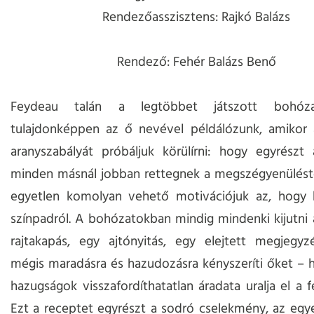
Rendezőasszisztens: Rajkó Balázs
Rendező: Fehér Balázs Benő
Feydeau talán a legtöbbet játszott bohóz
tulajdonképpen az ő nevével példálózunk, amikor 
aranyszabályát próbáljuk körülírni: hogy egyrészt
minden másnál jobban rettegnek a megszégyenüléstő
egyetlen komolyan vehető motivációjuk az, hogy k
színpadról. A bohózatokban mindig mindenki kijutni 
rajtakapás, egy ajtónyitás, egy elejtett megjegyz
mégis maradásra és hazudozásra kényszeríti őket – 
hazugságok visszafordíthatatlan áradata uralja el a f
Ezt a receptet egyrészt a sodró cselekmény, az egye