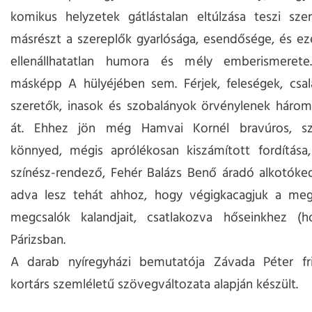
komikus helyzetek gátlástalan eltúlzása teszi sze
másrészt a szereplők gyarlósága, esendősége, és ez
ellenállhatatlan humora és mély emberismeret
másképp A hülyéjében sem. Férjek, feleségek, csal
szeretők, inasok és szobalányok örvénylenek három
át. Ehhez jön még Hamvai Kornél bravúros, sz
könnyed, mégis aprólékosan kiszámított fordítása,
színész-rendező, Fehér Balázs Benő áradó alkotóke
adva lesz tehát ahhoz, hogy végigkacagjuk a meg
megcsalók kalandjait, csatlakozva hőseinkhez (h
Párizsban.
A darab nyíregyházi bemutatója Závada Péter fr
kortárs szemléletű szövegváltozata alapján készült.