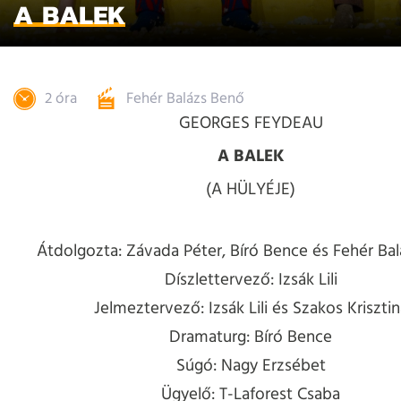
A BALEK
2 óra
Fehér Balázs Benő
GEORGES FEYDEAU
A BALEK
(A HÜLYÉJE)
Átdolgozta: Závada Péter, Bíró Bence és Fehér Ba
Díszlettervező: Izsák Lili
Jelmeztervező: Izsák Lili és Szakos Krisztin
Dramaturg: Bíró Bence
Súgó: Nagy Erzsébet
Ügyelő: T-Laforest Csaba