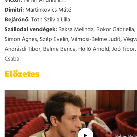
Victor:
Fehér András e.h.
Dimitri:
Martinkovics Máté
Bejárónő:
Tóth Szilvia Lilla
Szállodai vendégek:
Baksa Melinda, Bokor Gabriella,
Simon Ágnes, Szép Evelin, Vámosi-Belme Judit, Végvá
Andrásdi Tibor, Belme Bence, Holló Arnold, Joó Tibor,
Csaba
Előzetes