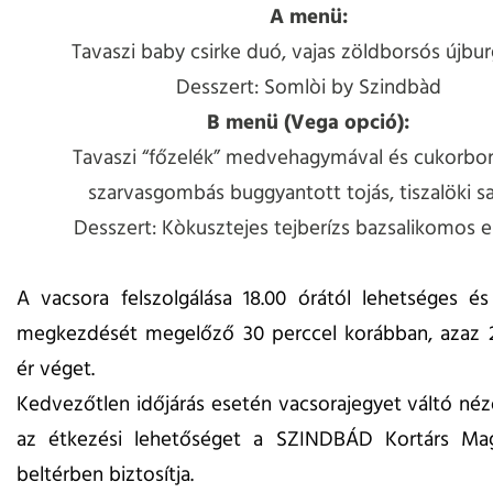
A menü:
Tavaszi baby csirke duó, vajas zöldborsós újbu
Desszert: Somlòi by Szindbàd
B menü (Vega opció):
Tavaszi “főzelék” medvehagymával és cukorbor
szarvasgombás buggyantott tojás, tiszalöki sa
Desszert: Kòkusztejes tejberízs bazsalikomos e
A vacsora felszolgálása 18.00 órától lehetséges é
megkezdését megelőző 30 perccel korábban, azaz 2
ér véget.
Kedvezőtlen időjárás esetén vacsorajegyet váltó néz
az étkezési lehetőséget a SZINDBÁD Kortárs Mag
beltérben biztosítja.