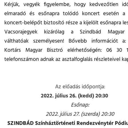
Kérjük, vegyék figyelembe, hogy kedvezőtlen idő
elmaradó és esőnapra tolódó koncert esetén a 
koncert-belépőt biztosító része a kijelölt esőnapra le
Vacsorajegyek kizárólag a Szindbád Magyar 
válthatóak személyesen! Bővebb információt a
Kortárs Magyar Bisztró elérhetőségén: 06 30 
telefonszámon adnak az asztalfoglalás részleteivel ka
Az előadás időpontja:
2022. július 26. (kedd) 20:30
Esőnap:
2022. július 27. (szerda) 20:30
SZINDBÁD Színháztörténeti Rendezvénytér Pód