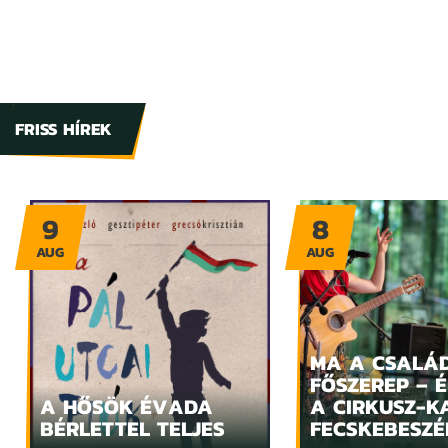
FRISS HÍREK
9
8
AUG
AUG
MA A CSALÁ
FŐSZEREP – 
A HŐSÖK ÉVADA
A CIRKUSZ-K
BÉRLETTEL TELJES
FECSKEBESZÉ