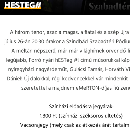
HESTEG#
A három tenor, azaz a magas, a fiatal és a szép újra 
július 26-án 20:30 órakor a Szindbád Szabadtéri Pódi
A méltán népszerű, már-már világhírnek örvendő fi
legújabb, Forró nyári hESTeg #! című műsorukkal kápr
nyíregyházi nagyérdeműt, Gulácsi Tamás, Horváth Vi
Dániel! Új dalokkal, régi kedvencekkel vár mindenkit
szeretettel a majdnem eMeRTON-díjas fiú zen
Színházi előadásra jegyárak:
1.800 Ft (színházi széksoros ültetés)
Vacsorajegy (mely csak az étkezés árát tartalm