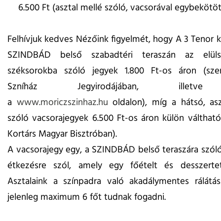
6.500 Ft (asztal mellé szóló, vacsorával egybekötöt
Felhívjuk kedves Nézőink figyelmét, hogy A 3 Tenor k
SZINDBÁD belső szabadtéri teraszán az elülső
széksorokba szóló jegyek 1.800 Ft-os áron (sz
Szníház Jegyirodájában, illetve
a
www.moriczszinhaz.hu
oldalon), míg a hátsó, as
szóló vacsorajegyek 6.500 Ft-os áron külön válthat
Kortárs Magyar Bisztróban).
A vacsorajegy egy, a SZINDBÁD belső teraszára szól
étkezésre szól, amely egy főételt és desszertet
Asztalaink a színpadra való akadálymentes rálátá
jelenleg maximum 6 főt tudnak fogadni.